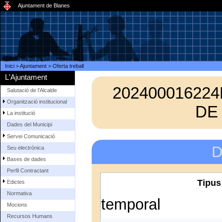
Ajuntament de Blanes
Inici
>
Ajuntament
>
Oferta treball
L'Ajuntament
202400016224
Salutació de l'Alcalde
Organització institucional
DE
La institució
Dades del Municipi
Servei Comunicació
D
Seu electrònica
Bases de dades
Perfil Contractant
Tipus
Edictes
Normativa
temporal
Mocions
Recursos Humans