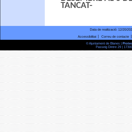
TANCAT-
Data de realització:
12/20/20
Accessibilitat
Correu de contacte
© Ajuntament de Blanes |
Prote
Passeig Dintre 29 | 17300