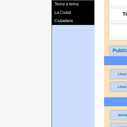
Tema a tema
La Ciutat
T
Ciutadans
Publi
Llist
Llist
ANUNC