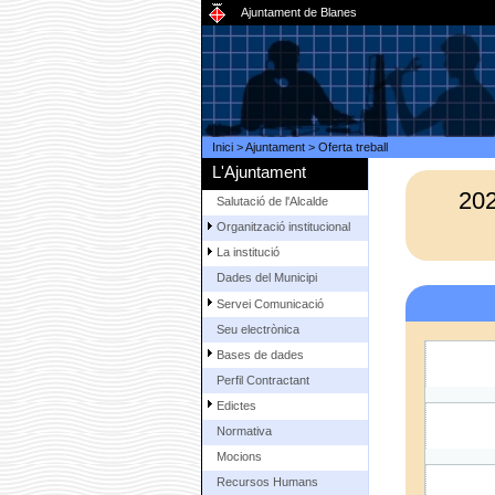
Ajuntament de Blanes
Inici
>
Ajuntament
>
Oferta treball
L'Ajuntament
20
Salutació de l'Alcalde
Organització institucional
La institució
Dades del Municipi
Servei Comunicació
Seu electrònica
Bases de dades
Perfil Contractant
Edictes
Normativa
Mocions
Recursos Humans