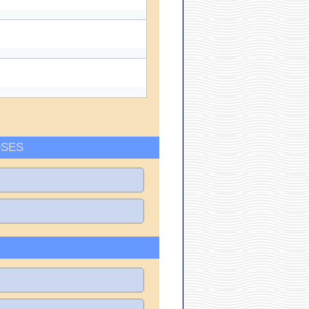
OSES
S