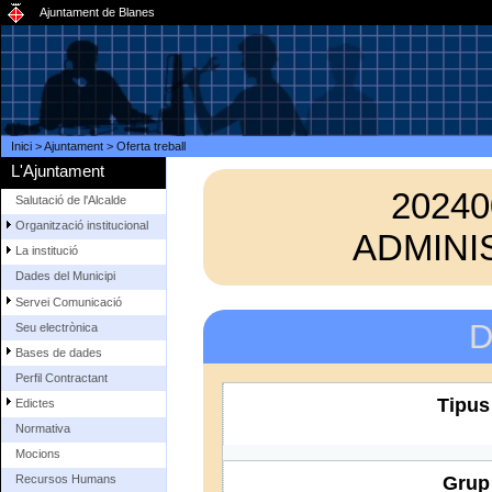
Ajuntament de Blanes
Inici
>
Ajuntament
>
Oferta treball
L'Ajuntament
20240
Salutació de l'Alcalde
Organització institucional
ADMINIS
La institució
Dades del Municipi
Servei Comunicació
D
Seu electrònica
Bases de dades
Perfil Contractant
Tipus
Edictes
Normativa
Mocions
Recursos Humans
Grup