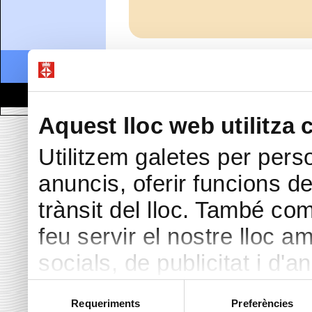
Data de realització:
05/06/20
Accessibilitat
Correu de contacte
© Ajuntament de Blanes |
Prote
Passeig Dintre 29 | 17300
Aquest lloc web utilitza 
Utilitzem galetes per perso
anuncis, oferir funcions de 
trànsit del lloc. També co
feu servir el nostre lloc a
socials, de publicitat i d'a
seu torn, ells la poden c
Selecció
Requeriments
Preferències
de