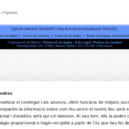
 i Figueras
Data de realització:
06/19/2007
| Data de la darrera actualització:
06/11/2011
Accessibilitat
Correu de contacte
Protecció de dades
Bones pràctiques comunicaci
© Ajuntament de Blanes |
Protecció de dades
|
Avís Legal
|
Política de cookies
Passeig Dintre 29 | 17300 | Blanes Telèfon: 972 379 300 |
Informació
cookies
alitzar el contingut i els anuncis, oferir funcions de mitjans socia
compartim la informació sobre com feu servir el nostre lloc amb e
icitat i d'anàlisis amb qui col·laborem. Al seu torn, ells la poden
giu proporcionat o hagin recopilat a partir de l'ús que heu fet d