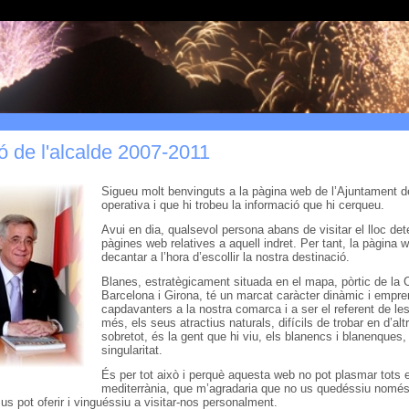
ó de l'alcalde 2007-2011
Sigueu molt benvinguts a la pàgina web de l’Ajuntament de
operativa i que hi trobeu la informació que hi cerqueu.
Avui en dia, qualsevol persona abans de visitar el lloc det
pàgines web relatives a aquell indret. Per tant, la pàgina 
decantar a l’hora d’escollir la nostra destinació.
Blanes, estratègicament situada en el mapa, pòrtic de la 
Barcelona i Girona, té un marcat caràcter dinàmic i empre
capdavanters a la nostra comarca i a ser el referent de le
més, els seus atractius naturals, difícils de trobar en d’alt
sobretot, és la gent que hi viu, els blanencs i blanenques, 
singularitat.
És per tot això i perquè aquesta web no pot plasmar tots e
mediterrània, que m’agradaria que no us quedéssiu només 
us pot oferir i vinguéssiu a visitar-nos personalment.