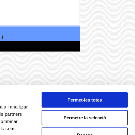
ó
Permet-les totes
ls i analitzar
ls partners
Permetre la selecció
 combinar
els seus