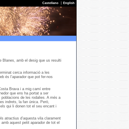
Castellano
English
 Blanes, amb el desig que us resulti
erminat cerca informació a les
web és l’aparador que pot fer-nos
Costa Brava i a mig camí entre
nedor que ens ha portat a ser
s poblacions de les rodalies. A més a
res indrets, la fan única. Però,
els qui li donen tot el seu encant i
ls atractius d’aquesta vila clarament
amb aquest petit aparador de tot el