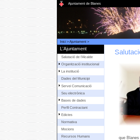
Ajuntament de Blanes
Inici
>
Ajuntament
>
L'Ajuntament
Salutaci
Salutació de l'Alcalde
Organització institucional
La institució
Dades del Municipi
Servei Comunicació
Seu electrònica
Bases de dades
Perfil Contractant
Edictes
Normativa
Mocions
Recursos Humans
que Blanes 