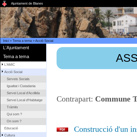
Ajuntament de Blanes
Inici
>
Tema a tema
>
Acció Social
L'Ajuntament
ASS
Tema a tema
L'AMIC
Acció Social
Serveis Socials
Igualtat i Ciutadania
Servei Local d'Acollida
Contrapart:
Commune Ti
Servei Local d'Habitatge
Tràmits
Qui som ?
On som ?
Construcció d'un in
Educació
Cultura