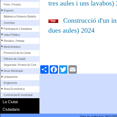
tres aules i uns lavabos)
Fires i Festes
Esports
Biblioteca Roberto Bolaño
Construcció d'un in
Joventut
dues aules)
2024
Participació Ciutadana
Salut Pública
Residus i Neteja
Medi Ambient
Promoció de la Ciutat
Oficina de Català
Seguretat i Protecció Civil
Comparteix
Facebook
Twitter
Email
Arxiu Municipal
Urbanisme
Enginyeria
Àrea Econòmica
Contractació municipal
La Ciutat
Ciutadans
Data de realització:
06/11/20