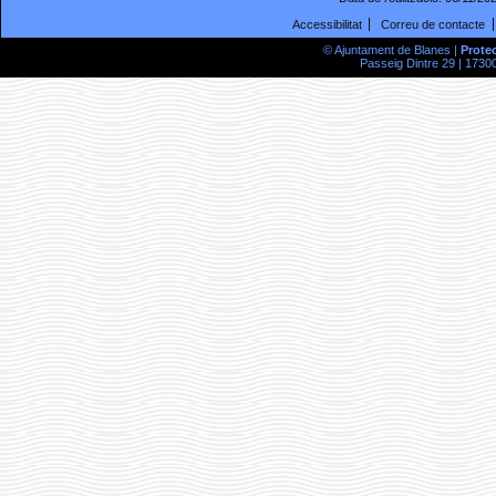
Accessibilitat
Correu de contacte
© Ajuntament de Blanes |
Prote
Passeig Dintre 29 | 17300