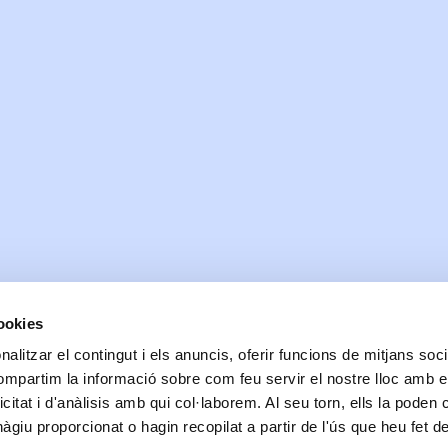
cookies
alitzar el contingut i els anuncis, oferir funcions de mitjans socia
compartim la informació sobre com feu servir el nostre lloc amb e
icitat i d'anàlisis amb qui col·laborem. Al seu torn, ells la poden
giu proporcionat o hagin recopilat a partir de l'ús que heu fet d
Data de realització:
05/18/2021
| Data de la darrera actualització:
10/01/2025