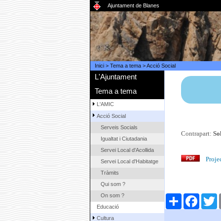
Ajuntament de Blanes
Inici
>
Tema a tema
>
Acció Social
L'Ajuntament
Tema a tema
L'AMIC
Acció Social
Serveis Socials
Contrapart:
So
Igualtat i Ciutadania
Servei Local d'Acollida
Proje
Servei Local d'Habitatge
Tràmits
Qui som ?
On som ?
Comparteix
Faceboo
T
Educació
Cultura