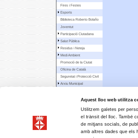
Fires i Festes
Esports
Biblioteca Roberto Bolaño
Joventut
Participació Ciutadana
Salut Pública
Residus i Neteja
Medi Ambient
Promoció de la Ciutat
Oficina de Català
Seguretat i Protecció Civil
Arxiu Municipal
Urbanisme
Enginyeria
Aquest lloc web utilitza 
Àrea Econòmica
Utilitzem galetes per person
Contractació municipal
el trànsit del lloc. També 
La Ciutat
de mitjans socials, de publ
Ciutadans
amb altres dades que els hà