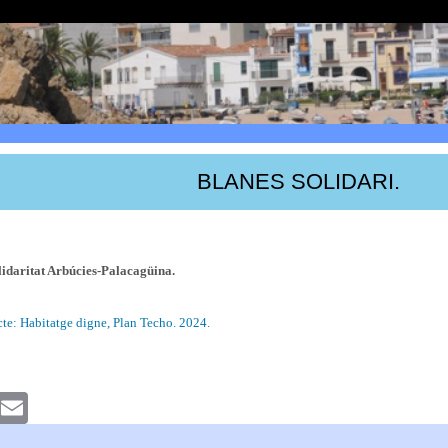
BLANES SOLIDARI.
lidaritat Arbúcies-Palacagüina.
cte: Habitatge digne, Plan Techo. 2024.
k
witter
Email