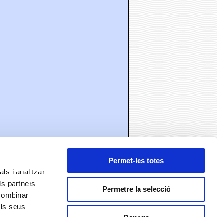
Permet-les totes
ls i analitzar
ls partners
Permetre la selecció
 combinar
els seus