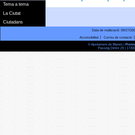
Tema a tema
La Ciutat
Ciutadans
Data de realització:
09/27/20
Accessibilitat
Correu de contacte
© Ajuntament de Blanes |
Prote
Passeig Dintre 29 | 17300