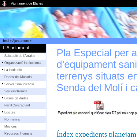
Ajuntament de Blanes
Inici
>
Ajuntament
>
L'Ajuntament
Pla Especial per 
Salutació de l'Alcalde
d’equipament sanit
Organització institucional
La institució
terrenys situats e
Dades del Municipi
Senda del Molí i 
Servei Comunicació
Seu electrònica
Bases de dades
Perfil Contractant
Edictes
Normativa
Mocions
Índex expedients planejam
Recursos Humans