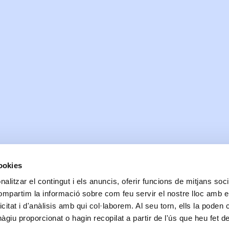
cookies
alitzar el contingut i els anuncis, oferir funcions de mitjans socia
Data de realització:
03/28/2019
| Data de la darrera actualització:
06/10/2024
compartim la informació sobre com feu servir el nostre lloc amb e
Accessibilitat
Correu de contacte
Protecció de dades
Bones pràctiques comunicaci
icitat i d'anàlisis amb qui col·laborem. Al seu torn, ells la poden
© Ajuntament de Blanes |
Protecció de dades
|
Avís Legal
|
Política de cookies
Passeig Dintre 29 | 17300 | Blanes Telèfon: 972 379 300 |
Informació
giu proporcionat o hagin recopilat a partir de l'ús que heu fet d