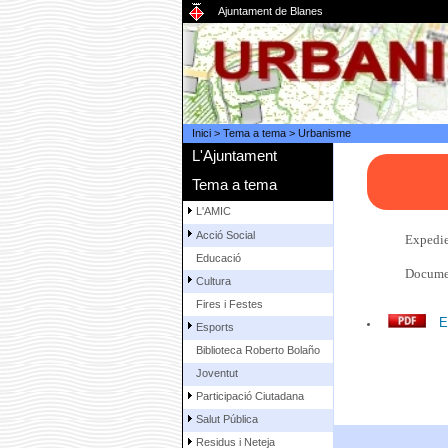
Ajuntament de Blanes
Inici
>
Tema a tema
>
Urbanisme
L'Ajuntament
Tema a tema
L'AMIC
Acció Social
Expedi
Educació
Documen
Cultura
Fires i Festes
E
Esports
Biblioteca Roberto Bolaño
Joventut
Participació Ciutadana
Salut Pública
Residus i Neteja