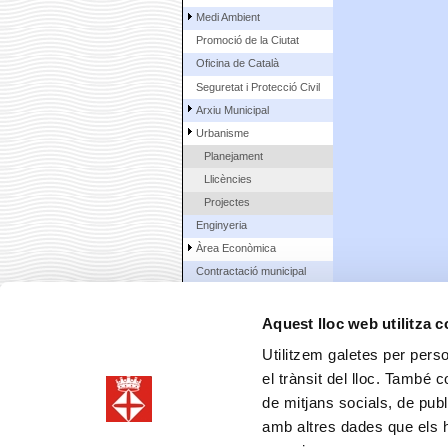
Medi Ambient
Promoció de la Ciutat
Oficina de Català
Seguretat i Protecció Civil
Arxiu Municipal
Urbanisme
Planejament
Llicències
Projectes
Enginyeria
Àrea Econòmica
Contractació municipal
La Ciutat
Aquest lloc web utilitza 
Ciutadans
Utilitzem galetes per person
el trànsit del lloc. També 
de mitjans socials, de publ
amb altres dades que els hà