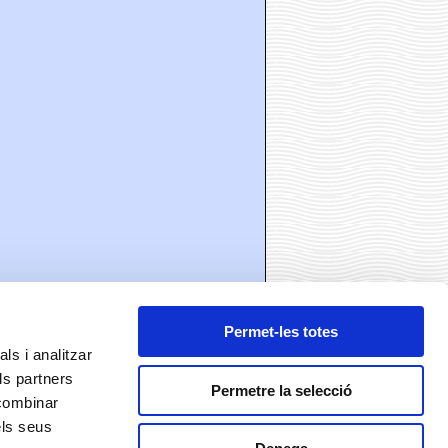
Permet-les totes
ls i analitzar
ls partners
ó
Permetre la selecció
 combinar
els seus