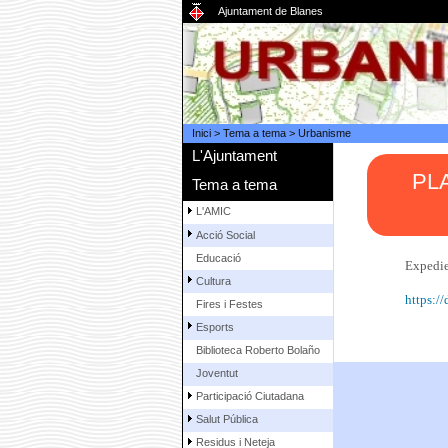
Ajuntament de Blanes
Inici
>
Tema a tema
>
Urbanisme
L'Ajuntament
PL
Tema a tema
L'AMIC
Acció Social
Educació
Expedi
Cultura
https:/
Fires i Festes
Esports
Biblioteca Roberto Bolaño
Joventut
Participació Ciutadana
Salut Pública
Residus i Neteja