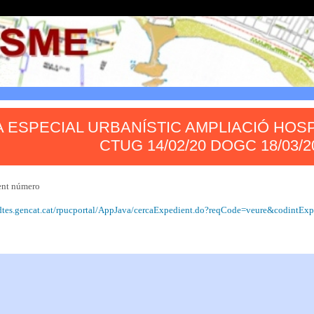
A ESPECIAL URBANÍSTIC AMPLIACIÓ HOS
CTUG 14/02/20 DOGC 18/03/2
ent número
/dtes.gencat.cat/rpucportal/AppJava/cercaExpedient.do?reqCode=veure&codint