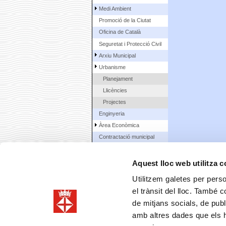
Medi Ambient
Promoció de la Ciutat
Oficina de Català
Seguretat i Protecció Civil
Arxiu Municipal
Urbanisme
Planejament
Llicències
Projectes
Enginyeria
Àrea Econòmica
Contractació municipal
La Ciutat
Aquest lloc web utilitza 
Ciutadans
Utilitzem galetes per person
el trànsit del lloc. També 
de mitjans socials, de publ
amb altres dades que els hà