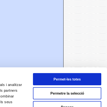
Permet-les totes
ls i analitzar
ls partners
ó
Permetre la selecció
 combinar
els seus