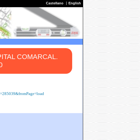
Castellano
English
PITAL COMARCAL.
0
Exp=285039&fromPage=load