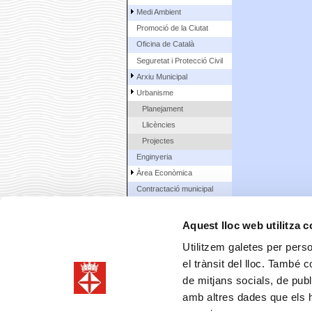
Medi Ambient
Promoció de la Ciutat
Oficina de Català
Seguretat i Protecció Civil
Arxiu Municipal
Urbanisme
Planejament
Llicències
Projectes
Enginyeria
Àrea Econòmica
Contractació municipal
La Ciutat
Aquest lloc web utilitza 
Ciutadans
Utilitzem galetes per person
el trànsit del lloc. També 
de mitjans socials, de publ
amb altres dades que els hà