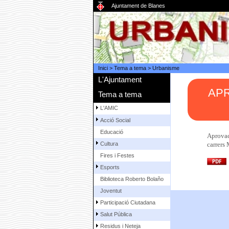
Ajuntament de Blanes
Inici
>
Tema a tema
>
Urbanisme
L'Ajuntament
APR
Tema a tema
L'AMIC
Acció Social
Educació
Aprovaci
Cultura
carrers 
Fires i Festes
Esports
Biblioteca Roberto Bolaño
Joventut
Participació Ciutadana
Salut Pública
Residus i Neteja