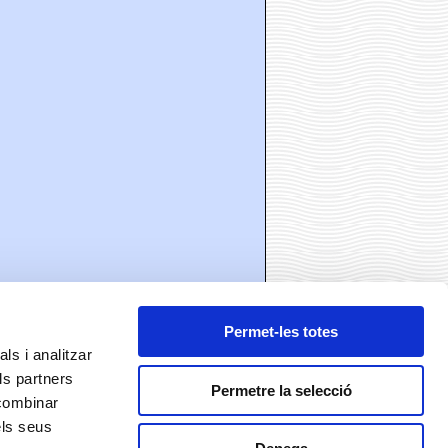
Permet-les totes
ls i analitzar
ls partners
ó
Permetre la selecció
 combinar
els seus