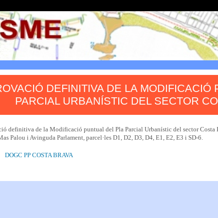
OVACIÓ DEFINITIVA DE LA MODIFICACIÓ
PARCIAL URBANÍSTIC DEL SECTOR C
ó definitiva de la Modificació puntual del Pla Parcial Urbanístic del sector Costa B
Mas Palou i Avinguda Parlament, parcel·les D1, D2, D3, D4, E1, E2, E3 i SD-6.
DOGC PP COSTA BRAVA