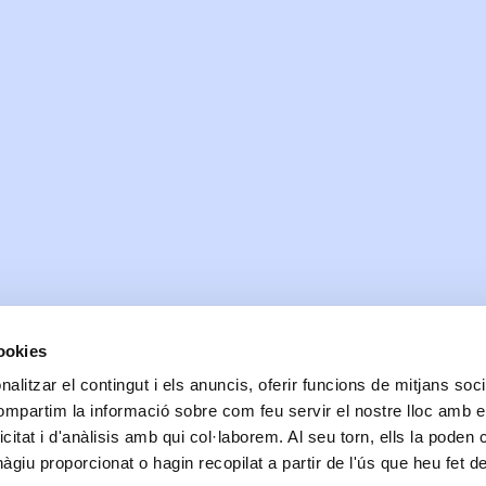
cookies
alitzar el contingut i els anuncis, oferir funcions de mitjans socia
Data de realització:
05/04/2017
| Data de la darrera actualització:
06/10/2024
compartim la informació sobre com feu servir el nostre lloc amb e
Accessibilitat
Correu de contacte
Protecció de dades
Bones pràctiques comunicaci
icitat i d'anàlisis amb qui col·laborem. Al seu torn, ells la poden
© Ajuntament de Blanes |
Protecció de dades
|
Avís Legal
|
Política de cookies
Passeig Dintre 29 | 17300 | Blanes Telèfon: 972 379 300 |
Informació
giu proporcionat o hagin recopilat a partir de l'ús que heu fet d