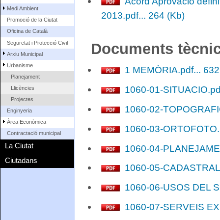
Acord Aprovació defini
Medi Ambient
2013.pdf... 264 (Kb)
Promoció de la Ciutat
Oficina de Català
Seguretat i Protecció Civil
Documents tècni
Arxiu Municipal
Urbanisme
1 MEMÒRIA.pdf... 632
Planejament
1060-01-SITUACIO.pdf
Llicències
Projectes
1060-02-TOPOGRAFIC.
Enginyeria
Àrea Econòmica
1060-03-ORTOFOTO.pd
Contractació municipal
La Ciutat
1060-04-PLANEJAMENT
Ciutadans
1060-05-CADASTRAL.p
1060-06-USOS DEL SÒL
1060-07-SERVEIS EXI