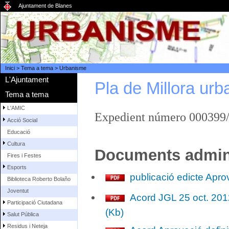
Ajuntament de Blanes
Inici
>
Tema a tema
>
Urbanisme
L'Ajuntament
Pla de Millora urb
Tema a tema
L'AMIC
Expedient número 000399
Acció Social
Educació
Cultura
Documents admini
Fires i Festes
Esports
publicació edicte Apro
Biblioteca Roberto Bolaño
Joventut
Acord JGL 25 oct. 2012
Participació Ciutadana
(Kb)
Salut Pública
Residus i Neteja