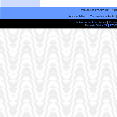
Data de realització:
10/31/20
Accessibilitat
Correu de contacte
© Ajuntament de Blanes |
Prote
Passeig Dintre 29 | 17300