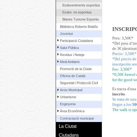
Esdeveniments esportius
Esdev. no esportius
Blanes Turisme Esportiu
Biblioteca Roberto Bolaño
INSCRIP
Joventut
Preu: 3,50€*
Participació Ciutadana
*Del preu d’ins
Salut Pública
de 3€ (destinat
Precio: 3,50€*
Residus i Neteja
*Del precio de 
Medi Ambient
inscripción ser
Promoció de la Ciutat
Fee: 3,50€*
*0,50€ hereof a
Oficina de Català
for the good wo
Seguretat i Protecció Civil
Es tracta d'una
Arxiu Municipal
inscrits
.
Urbanisme
Se trata de una
llegue a los
50
Enginyeria
The walk is op
Àrea Econòmica
Contractació municipal
La Ciutat
Ciutadans