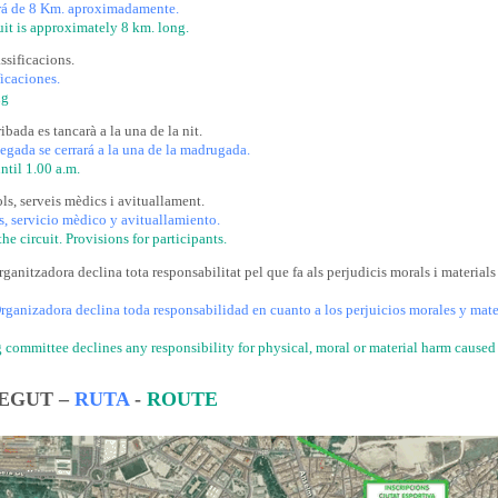
erá de 8 Km. aproximadamente.
uit is approximately 8 km. long.
ssificacions.
icaciones.
ng
ibada es tancarà a la una de la nit.
legada se cerrará a la una de la madrugada.
ntil 1.00 a.m.
ls, serveis mèdics i avituallament.
s, servicio mèdico y avituallamiento.
he circuit. Provisions for participants.
anitzadora declina tota responsabilitat pel que fa als perjudicis morals i materials
ganizadora declina toda responsabilidad en cuanto a los perjuicios morales y mater
committee declines any responsibility for physical, moral or material harm caused 
EGUT –
RUTA
-
ROUTE