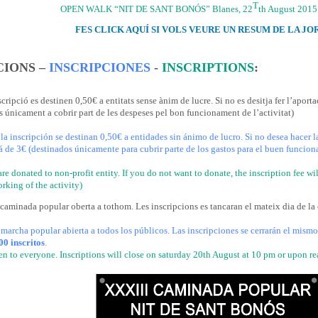
T
OPEN WALK “NIT DE SANT BONÓS” Blanes, 22
th August 2015
FES CLICK AQUÍ SI VOLS VEURE UN RESUM DE LA JO
CIONS –
INSCRIPCIONES
-
INSCRIPTIONS
:
cripció es destinen 0,50€ a entitats sense ànim de lucre.
Si no es desitja fer l’aporta
s únicament a cobrir part de les despeses pel bon funcionament de l’activitat)
la inscripción se destinan 0,50€ a entidades sin ánimo de lucro.
Si no desea hacer la
á de 3€ (destinados únicamente para cubrir parte de los gastos para el buen funcio
re donated to non-profit entity.
If you do not want to donate, the inscription fee wi
rking of the activity)
 caminada popular oberta a tothom. Les inscripcions es tancaran el mateix dia de la c
 marcha popular abierta a todos los públicos. Las inscripciones se cerrarán el mismo 
00
i
nscritos
.
en to everyone. Inscriptions will close on saturday 20th August at 10 pm or upon r