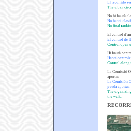
El recorrido s
The urban circ
No hi haurà cla
No habrá clasif
No final ranki
El control d’arr
El control de l
Control open u
Hi haurà contro
Habrá controle
Control along t
La Comissió Org
aportar.
La Comisión Or
pueda aportar.
The organizing 
the walk.
RECORR