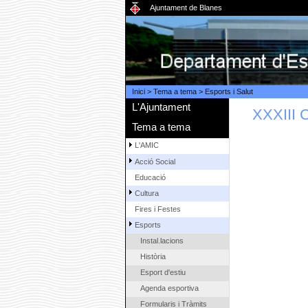
Ajuntament de Blanes
Inici
>
Tema a tema
>
Esports i Salut
L'Ajuntament
XXXIII 
Tema a tema
L'AMIC
Acció Social
Educació
Cultura
Fires i Festes
Esports
Instal.lacions
Història
Esport d'estiu
Agenda esportiva
Formularis i Tràmits