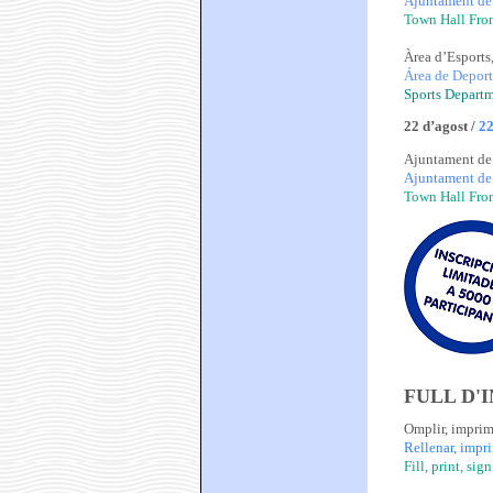
Ajuntament de 
Town Hall From
Àrea d’Esports
Área de Deport
Sports Departm
22 d’agost /
22
Ajuntament de 
Ajuntament de 
Town Hall From
FULL D'I
Omplir, imprimi
Rellenar, impri
Fill, print, sig