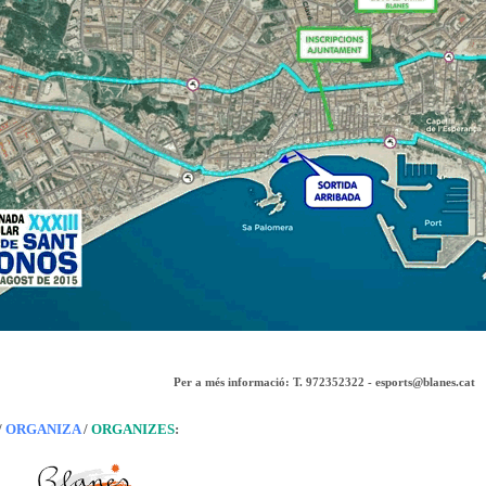
Per a més informació: T. 972352322 - esports@blanes.cat
/
ORGANIZA
/
ORGANIZES
: