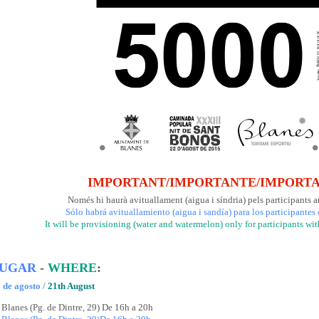
IMPORTANT/IMPORTANTE/IMPORT
Només hi haurà avituallament (aigua i síndria) pels participants 
Sólo habrá avituallamiento (aigua i sandía) para los participantes 
It will be provisioning (water and watermelon) only for participants wi
UGAR
-
WHERE
:
 de agosto /
21th August
Blanes (Pg. de Dintre, 29) De 16h a 20h