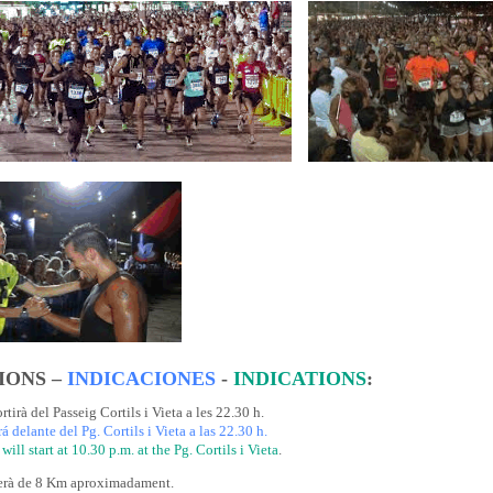
IONS –
INDICACIONES
-
INDICATIONS
:
tirà del Passeig Cortils i Vieta a les 22.30 h.
á delante del Pg. Cortils i Vieta a las 22.30 h.
ill start at 10.30 p.m. at the Pg. Cortils i Vieta
.
serà de 8 Km aproximadament.