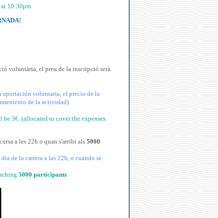
 at 10:30pm
RNADA!
ció voluntària, el preu de la inscripció serà
 aportación voluntaria, el precio de la
nameniento de la actividad)
ll be 3€. (allocated to cover the expenses
ursa a les 22h o quan s'arribi als
5000
día de la carrera a las 22h, o cuando se
eaching
5000 participants
.