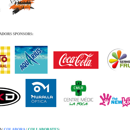
ADORS SPONSORS:
A/
COLABORA
/
COLLABORATES
: