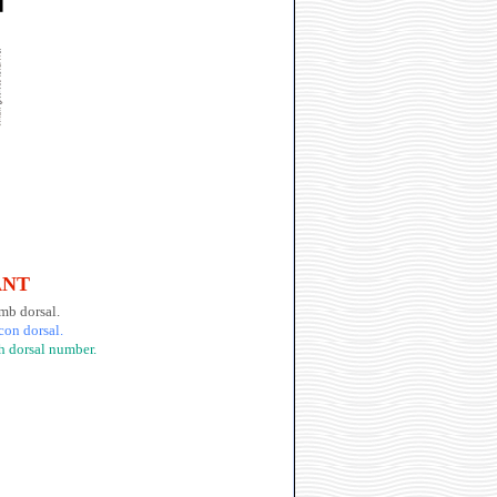
ANT
amb dorsal.
con dorsal.
th dorsal number.