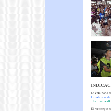
INDICAC
La caminada sor
La salida se dar
The open walk w
El recorregut 