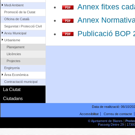
Annex fitxes cada
Medi Ambient
Promoció de la Ciutat
Annex Normativa.
Oficina de Català
Seguretat i Protecció Civil
Publicació BOP 2
Arxiu Municipal
Urbanisme
Planejament
Llicències
Projectes
Enginyeria
Àrea Econòmica
Contractació municipal
La Ciutat
Ciutadans
Data de realització:
06/10/20
Accessibilitat
Correu de contacte
© Ajuntament de Blanes |
Prote
Passeig Dintre 29 | 17300