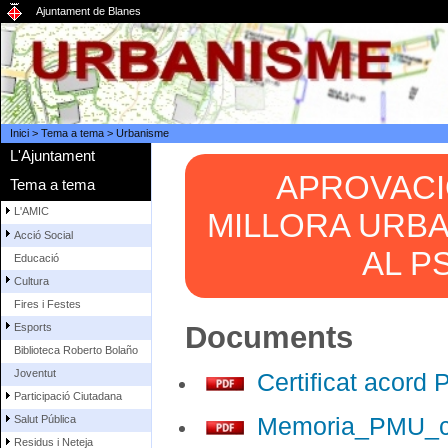
Ajuntament de Blanes
Inici
>
Tema a tema
>
Urbanisme
L'Ajuntament
APROVACIÓ
Tema a tema
L'AMIC
MILLORA URBA
Acció Social
AL P
Educació
Cultura
Fires i Festes
Documents
Esports
Biblioteca Roberto Bolaño
Joventut
Certificat acord 
Participació Ciutadana
Memoria_PMU_cat
Salut Pública
Residus i Neteja