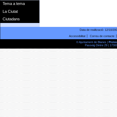
Tema a tema
La Ciutat
Ciutadans
Data de realització:
12/10/20
Accessibilitat
Correu de contacte
© Ajuntament de Blanes |
Prote
Passeig Dintre 29 | 17300