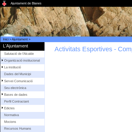
Ajuntament de Blanes
Inici
>
Ajuntament
>
L'Ajuntament
Activitats Esportives - Co
Salutació de l'Alcalde
Organització institucional
La institució
Dades del Municipi
Servei Comunicació
Seu electrònica
Bases de dades
Perfil Contractant
Edictes
Normativa
Mocions
Recursos Humans