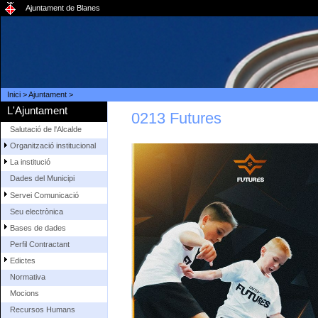
Ajuntament de Blanes
Inici
>
Ajuntament
>
L'Ajuntament
0213 Futures
Salutació de l'Alcalde
Organització institucional
La institució
Dades del Municipi
Servei Comunicació
Seu electrònica
Bases de dades
Perfil Contractant
Edictes
Normativa
Mocions
Recursos Humans