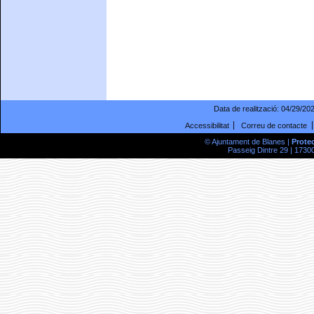
Data de realització:
04/29/20
Accessibilitat
Correu de contacte
© Ajuntament de Blanes |
Prote
Passeig Dintre 29 | 17300