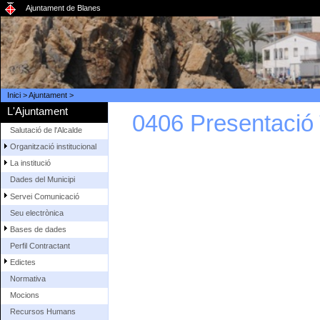
Ajuntament de Blanes
Inici
>
Ajuntament
>
L'Ajuntament
0406 Presentació
Salutació de l'Alcalde
Organització institucional
La institució
Dades del Municipi
Servei Comunicació
Seu electrònica
Bases de dades
Perfil Contractant
Edictes
Normativa
Mocions
Recursos Humans