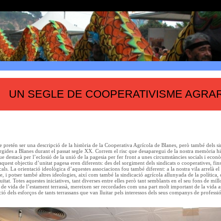
UN SEGLE DE COOPERATIVISME AGRAR
e pretén ser una descripció de la història de la Cooperativa Agrícola de Blanes, però també dels sind
rgides a Blanes durant el passat segle XX. Correm el risc que desaparegui de la nostra memòria hi
ue destacà per l’eclosió de la unió de la pagesia per fer front a unes circumstàncies socials i eco
quest objectiu d’unitat pagesa eren diferents: des del sorgiment dels sindicats o cooperatives, fin
cals. La orientació ideològica d’aquestes associacions fou també diferent: a la nostra vila arrelà el
, i potser també altres ideologies, així com també la sindicació agrícola allunyada de la política
nuïtat. Totes aquestes iniciatives, tant diverses entre elles però tant semblants en el seu fons de m
t de vida de l’estament terrassà, mereixen ser recordades com una part molt important de la vida as
ció dels esforços de tants terrassans que van lluitar pels interessos dels seus companys de profess