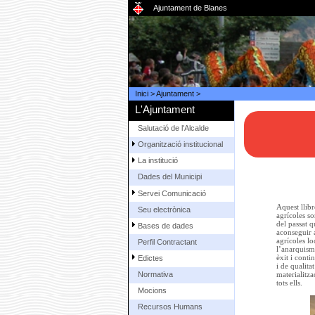
Ajuntament de Blanes
Inici
>
Ajuntament
>
L'Ajuntament
Salutació de l'Alcalde
Organització institucional
La institució
Dades del Municipi
Servei Comunicació
Aquest llibr
Seu electrònica
agrícoles so
del passat q
Bases de dades
aconseguir a
agrícoles lo
Perfil Contractant
l’anarquisme
èxit i conti
Edictes
i de qualita
Normativa
materialitza
tots ells.
Mocions
Recursos Humans