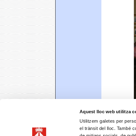
Aquest lloc web utilitza 
Fèlix Rabas
Utilitzem galetes per person
Nascut el 19
local, ha p
el trànsit del lloc. També 
Blanes. És c
de mitjans socials, de publ