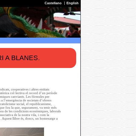
Castellano
English
I A BLANES.
icats, cooperatives i altres entitats
stòrica col·lectiva el record d’un període
nòmiques canviants. Les fórmules per
s a l’emergència de societats d’obrers
 catolicisme social, el republicanisme,
, que fou la que, segurament, va tenir més
illora de les condicions econòmiques, laborals
sociativa de la nostra vila, i com la
ió. Aquest llibre és, doncs, un homenatge a