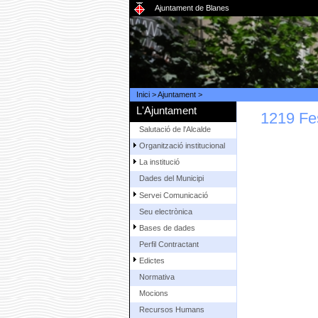
Ajuntament de Blanes
Inici
>
Ajuntament
>
L'Ajuntament
1219 Fe
Salutació de l'Alcalde
Organització institucional
La institució
Dades del Municipi
Servei Comunicació
Seu electrònica
Bases de dades
Perfil Contractant
Edictes
Normativa
Mocions
Recursos Humans