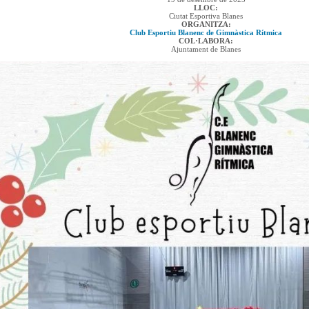
LLOC:
Ciutat Esportiva Blanes
ORGANITZA:
Club Esportiu Blanenc de Gimnàstica Rítmica
COL·LABORA:
Ajuntament de Blanes