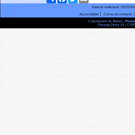
Data de realització:
03/15/20
Accessibilitat
Correu de contacte
© Ajuntament de Blanes |
Prote
Passeig Dintre 29 | 17300