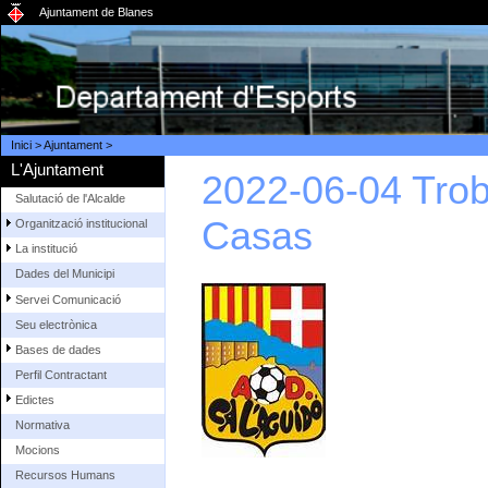
Ajuntament de Blanes
Inici
>
Ajuntament
>
L'Ajuntament
2022-06-04 Trob
Salutació de l'Alcalde
Casas
Organització institucional
La institució
Dades del Municipi
Servei Comunicació
Seu electrònica
Bases de dades
Perfil Contractant
Edictes
Normativa
Mocions
Recursos Humans