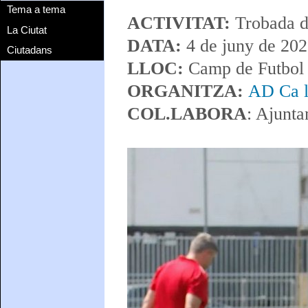
Tema a tema
ACTIVITAT:
Trobada d
La Ciutat
DATA:
4 de juny de 20
Ciutadans
LLOC:
Camp de Futbol 
ORGANITZA:
AD Ca l
COL.LABORA
: Ajunt