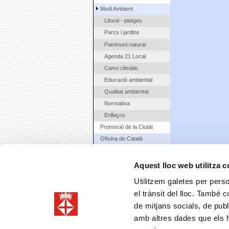
Medi Ambient
Litoral - platges
Parcs i jardins
Patrimoni natural
Agenda 21 Local
Canvi climàtic
Educació ambiental
Qualitat ambientat
Normativa
Enllaços
Promoció de la Ciutat
Oficina de Català
Seguretat i Protecció Civil
Arxiu Municipal
Aquest lloc web utilitza 
Urbanisme
Utilitzem galetes per person
Enginyeria
el trànsit del lloc. També 
Àrea Econòmica
de mitjans socials, de publ
Contractació municipal
amb altres dades que els hà
La Ciutat