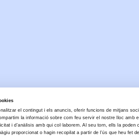
cookies
alitzar el contingut i els anuncis, oferir funcions de mitjans socia
compartim la informació sobre com feu servir el nostre lloc amb e
icitat i d'anàlisis amb qui col·laborem. Al seu torn, ells la poden
giu proporcionat o hagin recopilat a partir de l'ús que heu fet d