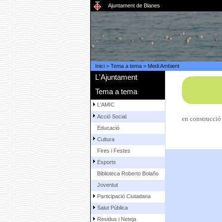
Ajuntament de Blanes
Inici
>
Tema a tema
>
Medi Ambient
L'Ajuntament
Tema a tema
L'AMIC
Acció Social
en construcció
Educació
Cultura
Fires i Festes
Esports
Biblioteca Roberto Bolaño
Joventut
Participació Ciutadana
Salut Pública
Residus i Neteja