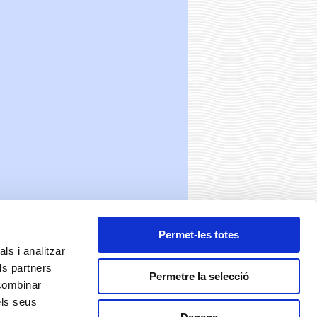
Permet-les totes
ls i analitzar
ls partners
Permetre la selecció
 combinar
els seus