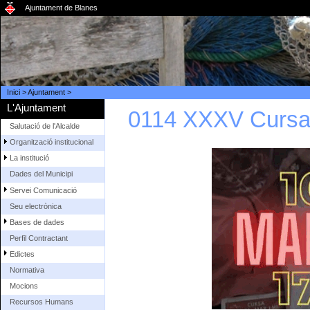
Ajuntament de Blanes
Inici
>
Ajuntament
>
L'Ajuntament
0114 XXXV Cursa 
Salutació de l'Alcalde
Organització institucional
La institució
Dades del Municipi
Servei Comunicació
Seu electrònica
Bases de dades
Perfil Contractant
Edictes
Normativa
Mocions
Recursos Humans