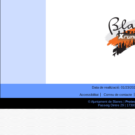
Data de realització:
01/23/20
Accessibilitat
Correu de contacte
© Ajuntament de Blanes |
Prote
Passeig Dintre 29 | 17300