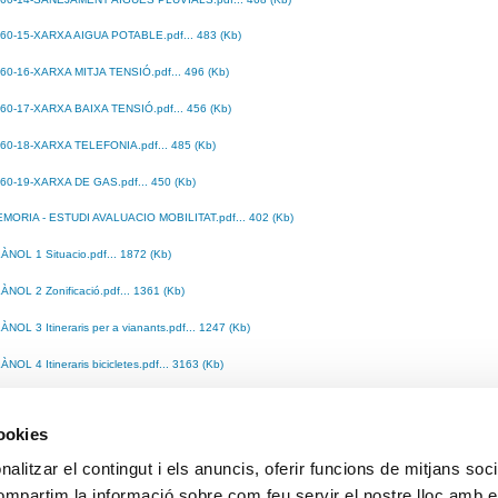
60-15-XARXA AIGUA POTABLE.pdf... 483 (Kb)
60-16-XARXA MITJA TENSIÓ.pdf... 496 (Kb)
60-17-XARXA BAIXA TENSIÓ.pdf... 456 (Kb)
60-18-XARXA TELEFONIA.pdf... 485 (Kb)
60-19-XARXA DE GAS.pdf... 450 (Kb)
MORIA - ESTUDI AVALUACIO MOBILITAT.pdf... 402 (Kb)
ÀNOL 1 Situacio.pdf... 1872 (Kb)
ÀNOL 2 Zonificació.pdf... 1361 (Kb)
ÀNOL 3 Itineraris per a vianants.pdf... 1247 (Kb)
ÀNOL 4 Itineraris bicicletes.pdf... 3163 (Kb)
ÀNOL 5 Itineraris trans col·lectiu.pdf... 1827 (Kb)
cookies
ÀNOL 6 Itineraris vehicles.pdf... 1314 (Kb)
alitzar el contingut i els anuncis, oferir funcions de mitjans socia
ÀNOL 7 Viatges generats.pdf... 1523 (Kb)
compartim la informació sobre com feu servir el nostre lloc amb e