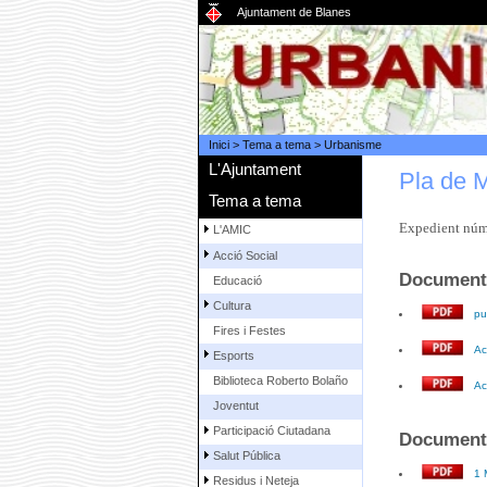
Ajuntament de Blanes
Inici
>
Tema a tema
>
Urbanisme
L'Ajuntament
Pla de M
Tema a tema
Expedient nú
L'AMIC
Acció Social
Documents
Educació
Cultura
pu
Fires i Festes
Ac
Esports
Biblioteca Roberto Bolaño
Ac
Joventut
Participació Ciutadana
Documents
Salut Pública
1 
Residus i Neteja