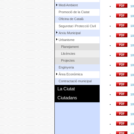
Medi Ambient
10
Promoció de la Ciutat
10
Oficina de Català
Seguretat i Protecció Civil
10
Arxiu Municipal
10
Urbanisme
10
Planejament
Llicències
10
Projectes
10
Enginyeria
Àrea Econòmica
10
Contractació municipal
10
La Ciutat
10
Ciutadans
10
10
10
10