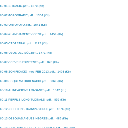
60-01-SITUACIO.pdf... 1870 (Kb)
60-02-TOPOGRAFIC.pdf... 1364 (Kb)
60-03-ORTOFOTO.pdf... 1641 (Kb)
60-04-PLANEJAMENT VIGENT.pdf... 1454 (Kb)
60-05-CADASTRAL.pdf... 1172 (Kb)
60-06-USOS DEL SÒL.pdf... 1771 (Kb)
60-07-SERVEIS EXISTENTS.pdf... 878 (Kb)
60-08-ZONIFICACIÓ_mod FEB-2013.pdf... 1403 (Kb)
60-09-ESQUEMA ORDENACIÓ.pdf... 3369 (Kb)
60-10-ALINEACIONS I RASANTS.pdf... 1342 (Kb)
60-11-PERFILS LONGITUDINALS .pdf... 856 (Kb)
60-12- SECCIONS TRANSV-STIPUS.pdf... 1376 (Kb)
60-13-DESGUAS AIGUES NEGRES.pdf... 489 (Kb)
60-14-SANEJAMENT AIGUES PLUVIALS.pdf... 468 (Kb)