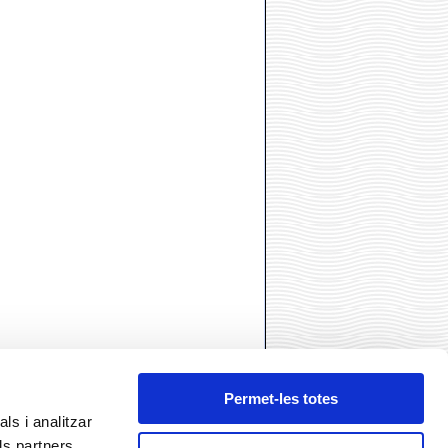
Permet-les totes
ls i analitzar
ls partners