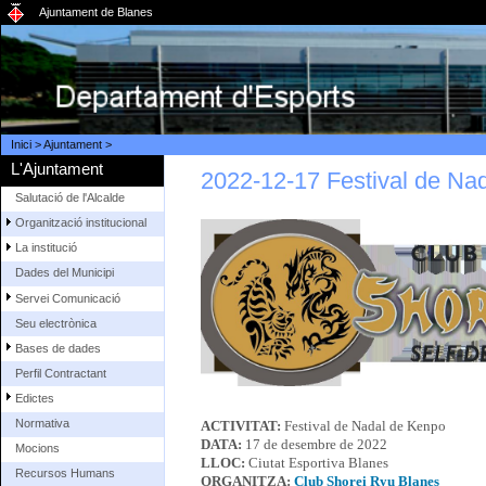
Ajuntament de Blanes
Inici
>
Ajuntament
>
L'Ajuntament
2022-12-17 Festival de Na
Salutació de l'Alcalde
Organització institucional
La institució
Dades del Municipi
Servei Comunicació
Seu electrònica
Bases de dades
Perfil Contractant
Edictes
Normativa
ACTIVITAT:
Festival de Nadal de Kenpo
DATA:
17 de desembre de 2022
Mocions
LLOC:
Ciutat Esportiva Blanes
Recursos Humans
ORGANITZA:
Club Shorei Ryu Blanes