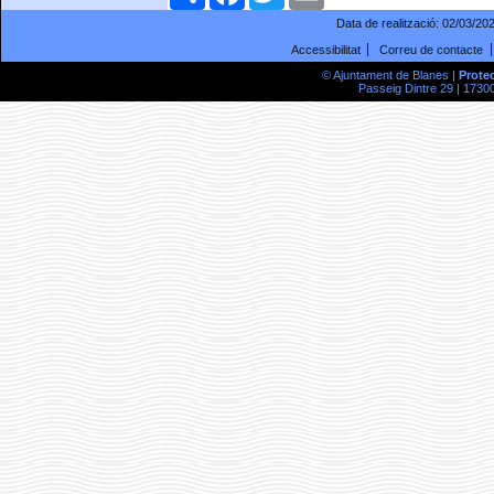
Data de realització:
02/03/20
Accessibilitat
Correu de contacte
© Ajuntament de Blanes |
Prote
Passeig Dintre 29 | 17300