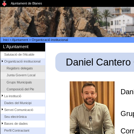
Ajuntament de Blanes
Inici
>
Ajuntament
>
Organització institucional
L'Ajuntament
Salutació de l'Alcalde
Daniel Cantero
Organització institucional
Regidors delegats
Junta Govern Local
Grups Municipals
Composició del Ple
Dani
La institució
Dades del Municipi
Servei Comunicació
Gru
Seu electrònica
Bases de dades
Cor
Perfil Contractant