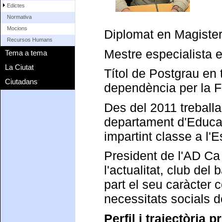
Edictes
Normativa
Mocions
Diplomat en Magister
Recursos Humans
Mestre especialista 
Tema a tema
La Ciutat
Títol de Postgrau en 
Ciutadans
dependència per la 
Des del 2011 treballa
departament d'Educaci
impartint classe a l
President de l'AD Ca 
l'actualitat, club del 
part el seu caràcter 
necessitats socials d
Perfil i trajectòria p