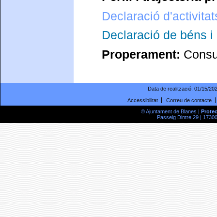
Declaració d'activitat
Declaració de béns i 
Properament:
Consul
Data de realització:
01/15/20
Accessibilitat
Correu de contacte
© Ajuntament de Blanes |
Prote
Passeig Dintre 29 | 17300