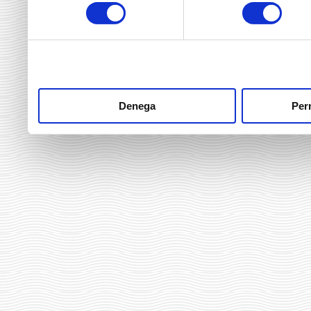
consentiment
heu fet dels seus serveis.
Denega
Perm