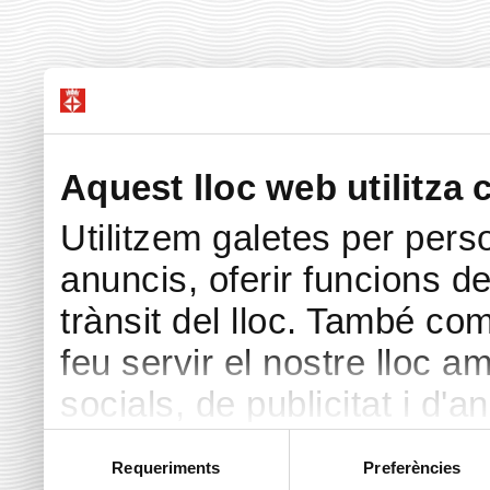
Aquest lloc web utilitza 
Utilitzem galetes per perso
anuncis, oferir funcions de 
trànsit del lloc. També co
feu servir el nostre lloc a
socials, de publicitat i d'a
seu torn, ells la poden c
Selecció
Requeriments
Preferències
de
hàgiu proporcionat o hagin 