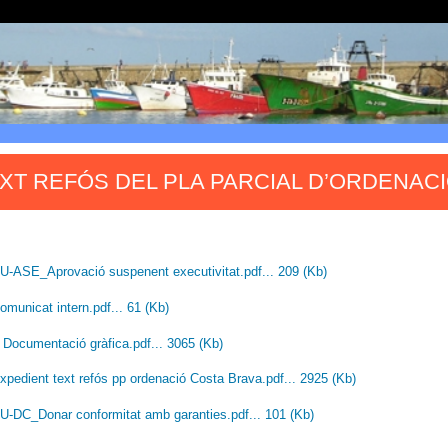
XT REFÓS DEL PLA PARCIAL D’ORDENACI
U-ASE_Aprovació suspenent executivitat.pdf... 209 (Kb)
omunicat intern.pdf... 61 (Kb)
 Documentació gràfica.pdf... 3065 (Kb)
xpedient text refós pp ordenació Costa Brava.pdf... 2925 (Kb)
U-DC_Donar conformitat amb garanties.pdf... 101 (Kb)