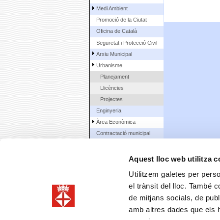
Medi Ambient
Promoció de la Ciutat
Oficina de Català
Seguretat i Protecció Civil
Arxiu Municipal
Urbanisme
Planejament
Llicències
Projectes
Enginyeria
Àrea Econòmica
Contractació municipal
La Ciutat
Aquest lloc web utilitza 
Ciutadans
Utilitzem galetes per person
el trànsit del lloc. També 
de mitjans socials, de publ
amb altres dades que els hà