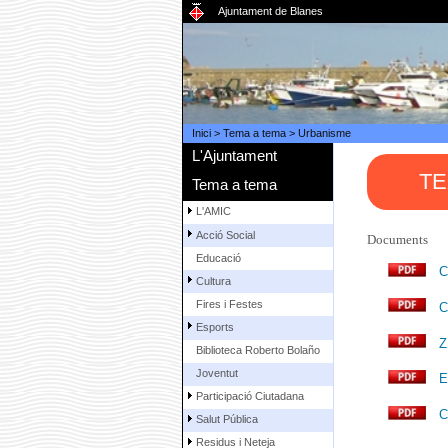
Ajuntament de Blanes
Inici
>
Tema a tema
>
Urbanisme
L'Ajuntament
TE
Tema a tema
L'AMIC
Acció Social
Documents
Educació
C
Cultura
Fires i Festes
C
Esports
Z
Biblioteca Roberto Bolaño
Joventut
E
Participació Ciutadana
C
Salut Pública
Residus i Neteja