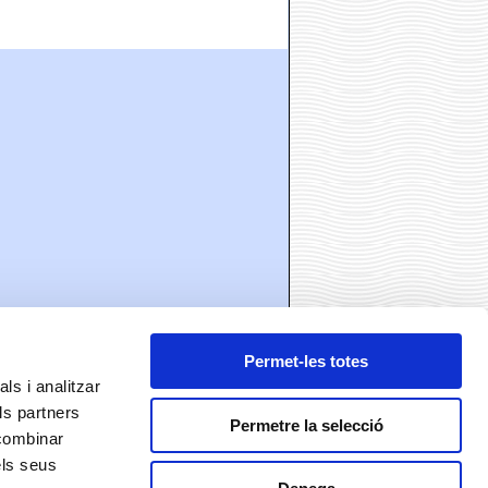
Permet-les totes
ls i analitzar
ls partners
ó
Permetre la selecció
 combinar
els seus