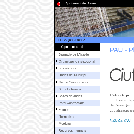
Ajuntament de Blanes
Inici
>
Ajuntament
>
L'Ajuntament
PAU - Pl
Salutació de l'Alcalde
Organització institucional
La institució
Dades del Municipi
Servei Comunicació
Seu electrònica
L’objecte princ
Bases de dades
a la Ciutat Esp
Perfil Contractant
de l’emergència
Edictes
coordinació que
Normativa
VEURE PAU
Mocions
Recursos Humans