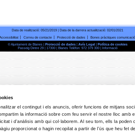
Data de realització:
05/21/2019
| Data de la darrera actualització:
02/01/2021
Accessibilitat
Correu de contacte
Protecció de dades
Bones pràctiques comunicaci
© Ajuntament de Blanes |
Protecció de dades
|
Avís Legal
|
Política de cookies
Passeig Dintre 29 | 17300 | Blanes Telèfon: 972 379 300 |
Informació
cookies
alitzar el contingut i els anuncis, oferir funcions de mitjans socia
compartim la informació sobre com feu servir el nostre lloc amb e
icitat i d'anàlisis amb qui col·laborem. Al seu torn, ells la poden
giu proporcionat o hagin recopilat a partir de l'ús que heu fet d