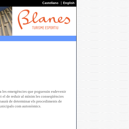
Castellano
English
t a les emergències que poguessin esdevenir
it el de reduir al mínim les conseqüències
ó haurà de determinar els procediments de
 municipals com autonòmics.