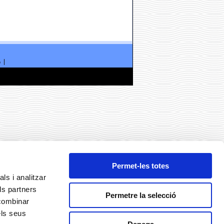
ó
Permet-les totes
ls i analitzar
ls partners
Permetre la selecció
 combinar
els seus