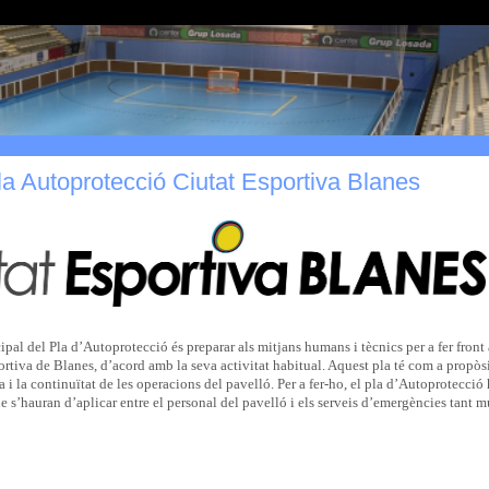
a Autoprotecció Ciutat Esportiva Blanes
ipal del Pla d’Autoprotecció és preparar als mitjans humans i tècnics per a fer fron
ortiva de Blanes, d’acord amb la seva activitat habitual. Aquest pla té com a propòs
 i la continuïtat de les operacions del pavelló. Per a fer-ho, el pla d’Autoprotecci
 s’hauran d’aplicar entre el personal del pavelló i els serveis d’emergències tant