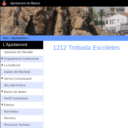
Ajuntament de Blanes
Inici
>
Ajuntament
>
L'Ajuntament
1212 Trobada Escoletes
Salutació de l'Alcalde
Organització institucional
La institució
Dades del Municipi
Servei Comunicació
Seu electrònica
Bases de dades
Perfil Contractant
Edictes
Normativa
Mocions
Recursos Humans