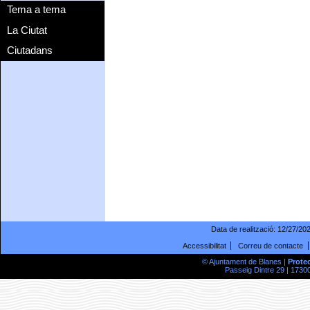
Tema a tema
La Ciutat
Ciutadans
Data de realització:
12/27/20
Accessibilitat
Correu de contacte
© Ajuntament de Blanes |
Prote
Passeig Dintre 29 | 17300