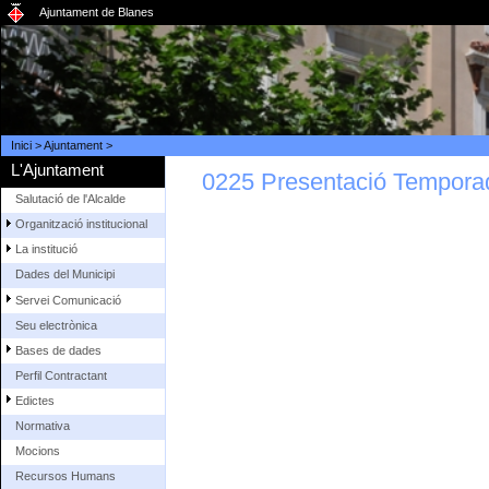
Ajuntament de Blanes
Inici
>
Ajuntament
>
L'Ajuntament
0225 Presentació Temporad
Salutació de l'Alcalde
Organització institucional
La institució
Dades del Municipi
Servei Comunicació
Seu electrònica
Bases de dades
Perfil Contractant
Edictes
Normativa
Mocions
Recursos Humans