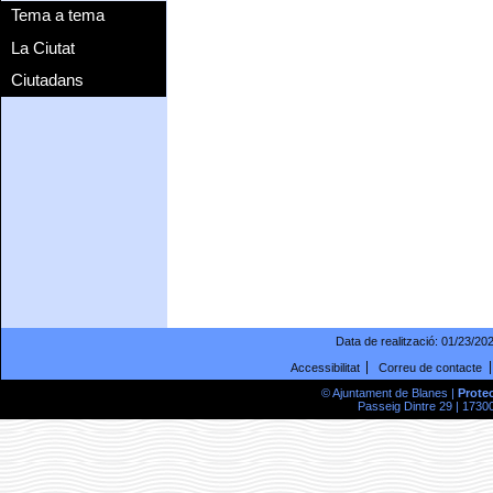
Tema a tema
La Ciutat
Ciutadans
Data de realització:
01/23/20
Accessibilitat
Correu de contacte
© Ajuntament de Blanes |
Prote
Passeig Dintre 29 | 17300