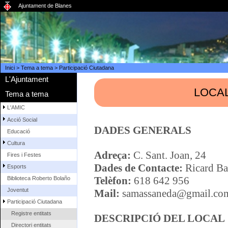
Ajuntament de Blanes
Inici
>
Tema a tema
>
Participació Ciutadana
L'Ajuntament
LOCAL
Tema a tema
L'AMIC
Acció Social
DADES GENERALS
Educació
Cultura
Adreça:
C. Sant. Joan, 24
Fires i Festes
Dades de Contacte:
Ricard Ba
Esports
Telèfon:
618 642 956
Biblioteca Roberto Bolaño
Joventut
Mail:
samassaneda@gmail.co
Participació Ciutadana
Registre entitats
DESCRIPCIÓ DEL LOCAL
Directori entitats