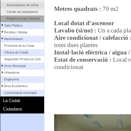
Associacions de veïns
Metres quadrats :
70 m2
Canals de participació
Registre grups d'interès
Local dotat d’ascensor
Salut Pública
Lavabo (si/no) :
Un a cada pla
Residus i Neteja
Aire condicionat / calefacció 
Medi Ambient
totes dues plantes
Promoció de la Ciutat
Instal·lació elèctrica / aigua 
Oficina de Català
Estat de conservació :
Local r
Seguretat i Protecció Civil
condicionat
Arxiu Municipal
Urbanisme
Enginyeria
Àrea Econòmica
Contractació municipal
La Ciutat
Ciutadans