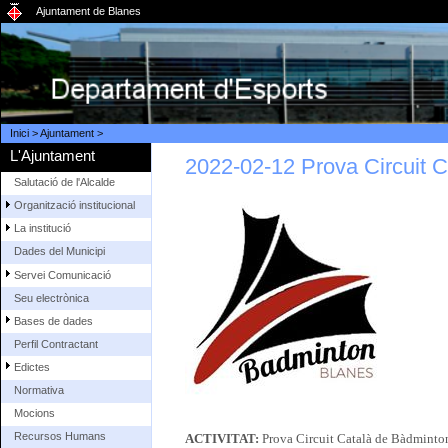
Ajuntament de Blanes
Inici
>
Ajuntament
>
L'Ajuntament
2022-02-12 Prova Circuit 
Salutació de l'Alcalde
Organització institucional
La institució
Dades del Municipi
Servei Comunicació
Seu electrònica
Bases de dades
Perfil Contractant
Edictes
Normativa
Mocions
Recursos Humans
ACTIVITAT:
Prova Circuit Català de Bàdminto