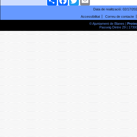
Data de realització:
02/17/20
Accessibilitat
Correu de contacte
© Ajuntament de Blanes |
Prote
Passeig Dintre 29 | 17300