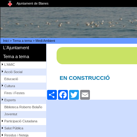
Ajuntament de Blanes
Inici
>
Tema a tema
>
Medi Ambient
L'Ajuntament
Tema a tema
L'AMIC
Acció Social
EN CONSTRUCCIÓ
Educació
Cultura
Comparteix
Facebook
Twitter
Email
Fires i Festes
Esports
Biblioteca Roberto Bolaño
Joventut
Participació Ciutadana
Salut Pública
Residus i Neteja