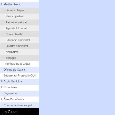
Medi Ambient
Litoral - platges
Parcs i jardins
Patrimoni natural
Agenda 21 Local
Canvi climàtic
Educació ambiental
Qualitat ambientat
Normativa
Enllaços
Promoció de la Ciutat
Oficina de Català
Seguretat i Protecció Civil
Arxiu Municipal
Urbanisme
Enginyeria
Àrea Econòmica
Contractació municipal
La Ciutat