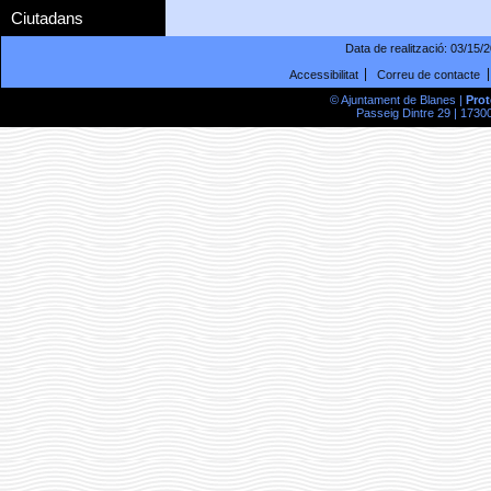
Ciutadans
Data de realització:
03/15/
Accessibilitat
Correu de contacte
© Ajuntament de Blanes |
Prot
Passeig Dintre 29 | 17300