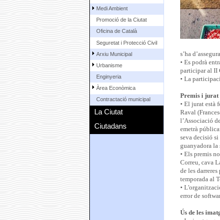
Medi Ambient
Promoció de la Ciutat
Oficina de Català
Seguretat i Protecció Civil
s’ha d’assegura
Arxiu Municipal
• Es podrà entr
Urbanisme
participar al I
Enginyeria
• La participac
Àrea Econòmica
Premis i jurat
Contractació municipal
• El jurat està
La Ciutat
Raval (Frances
l’Associació de
Ciutadans
emetrà públicam
seva decisió si
guanyadora la 
• Els premis no
Correu, cava La
de les darreres
temporada al T
• L'organitzaci
error de softwa
Ús de les imatg