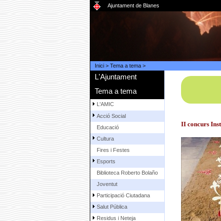
Ajuntament de Blanes
Inici
>
Tema a tema
>
L'Ajuntament
Tema a tema
L'AMIC
Acció Social
II concurs Ins
Educació
Cultura
Fires i Festes
Esports
Biblioteca Roberto Bolaño
Joventut
Participació Ciutadana
Salut Pública
Residus i Neteja