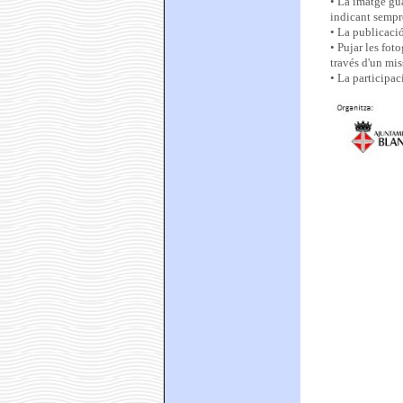
• La imatge gu
indicant sempre
• La publicaci
• Pujar les fot
través d'un mis
• La participac