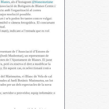
 Blanes
, als d’Instagram
@blanesturisme
Associació de Botiguers de Blanes Centre i
cte amb l'organització al correu
major resolució possible.
urs i se'n poden fer tantes com es vulgui.
u mòbil o càmera fotogràfica. El concursant
tual.
 matí), indicant a l’entrada que es vol
resentant de l’Associació d’Estores de
(Jordi Masbernat), un representant de
stes de l’Ajuntament de Blanes. El jurat
, però es reserva el dret a modificar la
y. En aquest cas, es seleccionarà com a
 del Marimurtra, vi Blanc de Vela de cal
rades al Jardí Botànic Marimurtra, un lot
rades per un dels espectacles de la nova
c, servidor o proveïdor, equip informàtic o