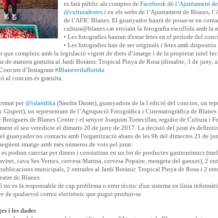
es farà públic als comptes de
Facebook de l’Ajuntament de
@culturafestes
i en els webs de l’Ajuntament de Blanes, l’
de l’AFIC Blanes. El guanyador haurà de posar-se en conta
cultura@blanes.cat enviant la fotografia escollida amb la 
• Les fotografies hauran d'estar fetes en el període del conc
• Les fotografies han de ser originals i fetes amb dispositi
r que compleix amb la legislació vigent de drets d’imatge i de la propietat intel·lec
ar de manera gratuïta al Jardí Botànic Tropical Pinya de Rosa (dissabte, 3 de juny, al
I Concurs d’Instagram
#Blanesvilaflorida
.
ió al concurs és gratuïta.
 format per
@islandika
(Sandra Duran), guanyadora de la I edició del concurs, un rep
c Gispert), un representant de l’Agrupació Fotogràfica i Cinematogràfica de Blanes 
 Botiguers de Blanes Centre i el senyor Joaquim Torrecillas, regidor de Cultura i Fe
ent el seu veredicte el dimarts 20 de juny de 2017. La decisió del jurat és definitiva
 el guanyador no contacta amb l'organització abans de les 9h del dimecres 21 de jun
següent imatge amb més números de vots pel jurat.
 es podran canviar per diners i consistiran en un lot de productes gastronòmics (mel
viret, cava Ses Vernes, cervesa Marina, cervesa Popaire, mongeta del ganxet), 2 ent
 publicacions municipals, 2 entrades al Jardí Botànic Tropical Pinya de Rosa i 2 ent
eatre de Blanes.
ó no es fa responsable de cap problema o error tècnic d'un sistema en línia informàti
re de qualsevol correu electrònic que pugui produir-se.
es i les dades