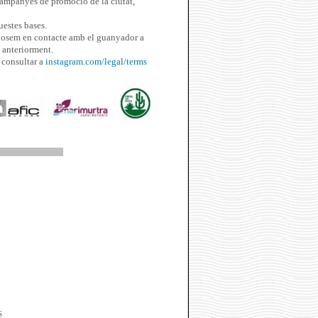
campanyes de promoció de la ciutat,
uestes bases.
posem en contacte amb el guanyador a
s anteriorment.
 consultar a
instagram.com/legal/terms
S