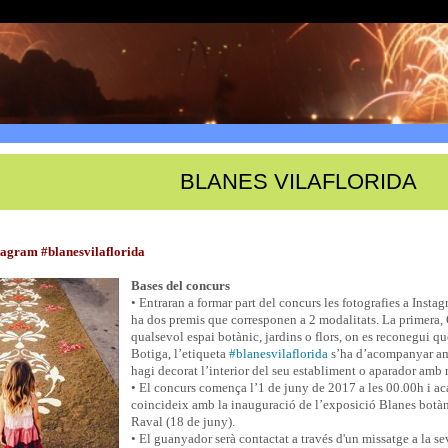
BLANES VILAFLORIDA
tagram #blanesvilaflorida
Bases del concurs
• Entraran a formar part del concurs les fotografies a Insta
ha dos premis que corresponen a 2 modalitats. La primera, G
qualsevol espai botànic, jardins o flors, on es reconegui qu
Botiga, l’etiqueta
#blanesvilaflorida
s’ha d’acompanyar amb
hagi decorat l’interior del seu establiment o aparador amb 
• El concurs comença l’1 de juny de 2017 a les 00.00h i ac
coincideix amb la inauguració de l’exposició Blanes botàni
Raval (18 de juny).
• El guanyador serà contactat a través d'un missatge a la 