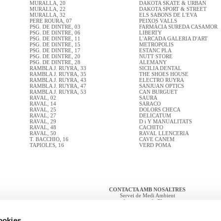
MURALLA, 20
DAKOTA SKATE & URBAN
MURALLA, 22
DAKOTA SPORT & STREET
MURALLA, 32
ELS SABONS DE L'EVA
PERE ROURA, 07
PEIXOS VALLS
PSG. DE DINTRE, 03
FARMÀCIA SUREDA CASAMOR
PSG. DE DINTRE, 06
LIBERTY
PSG. DE DINTRE, 11
L'ARCADA GALERIA D'ART
PSG. DE DINTRE, 15
METROPOLIS
PSG. DE DINTRE, 17
ESTANC PLA
PSG. DE DINTRE, 20
NUTT STORE
PSG. DE DINTRE, 28
ALEMANY
RAMBLA J. RUYRA, 33
SICILIA DENTAL
RAMBLA J. RUYRA, 35
THE SHOES HOUSE
RAMBLA J. RUYRA, 43
ELECTRO RUYRA
RAMBLA J. RUYRA, 47
SANJUAN OPTICS
RAMBLA J. RUYRA, 53
CAN BURGUET
RAVAL, 02
SAURA
RAVAL, 14
SARACO
RAVAL, 25
DOLORS CHECA
RAVAL, 27
DELICATUM
RAVAL, 29
D i Y MANUALITATS
RAVAL, 48
CACHITO
RAVAL, 50
RAVAL LLENCERIA
T. BACCHIO, 16
CAVE CANEM
TAPIOLES, 16
VERD POMA
CONTACTA AMB NOSALTRES
Servei de Medi Ambient
Ajuntament de Blanes
Carrer Ample, 11, 1a planta
17300 Blanes
cookies
Tel: 972 37 93 71