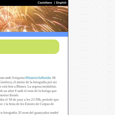
Castellano
English
gram amb l'etiqueta
#blanesvilaflorida
. Hi
enèrica, el motiu de la fotografia pot ser
e està feta a Blanes. La segona modalitat,
 un altre # amb el nom de la botiga que
motius florals.
aba el 18 de juny a les 23.59h, període que
c i la festa de les Estores de Corpus de
seva fotografia. El nom del guanyador també