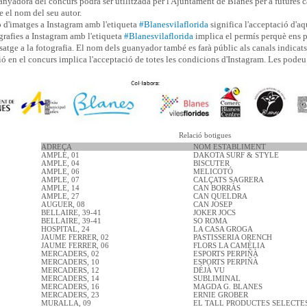
anyadora del concurs podrà ser utilitzada per l'Ajuntament de Blanes per a futures 
 el nom del seu autor.
ó d'imatges a Instagram amb l'etiqueta
#Blanesvilaflorida
significa l'acceptació d'aq
ografies a Instagram amb l'etiqueta
#Blanesvilaflorida
implica el permís perquè ens 
satge a la fotografia. El nom dels guanyador també es farà públic als canals indicat
ió en el concurs implica l'acceptació de totes les condicions d'Instagram. Les podeu
Relació botigues
ADREÇA
NOM ESTABLIMENT
AMPLE, 01
DAKOTA SURF & STYLE
AMPLE, 04
BISCUTER
AMPLE, 06
MELICOTÓ
AMPLE, 07
CALÇATS SAGRERA
AMPLE, 14
CAN BORRÀS
AMPLE, 27
CAN QUELDRA
AUGUER, 08
CAN JOSEP
BELLAIRE, 39-41
JOKER JOCS
BELLAIRE, 39-41
SO ROMA
HOSPITAL, 24
LA CASA GROGA
JAUME FERRER, 02
PASTISSERIA ORENCH
JAUME FERRER, 06
FLORS LA CAMÈLIA
MERCADERS, 02
ESPORTS PERPIÑÀ
MERCADERS, 10
ESPORTS PERPIÑÀ
MERCADERS, 12
DÉJÀ VU
MERCADERS, 14
SUBLIMINAL
MERCADERS, 16
MAGDA G. BLANES
MERCADERS, 23
ERNIE GROBER
MURALLA, 09
EL TALL PRODUCTES SELECTE