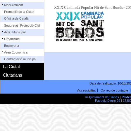
Medi Ambient
XXIX Caminada Popular Nit de Sant Bonós - 20
Promoció de la Ciutat
Oficina de Català
Seguretat i Protecció Civil
Arxiu Municipal
Urbanisme
Enginyeria
Àrea Econòmica
Contractació municipal
La Ciutat
Ciutadans
Data de realització:
10/18/20
Accessibilitat
Correu de contacte
© Ajuntament de Blanes |
Prote
Passeig Dintre 29 | 17300