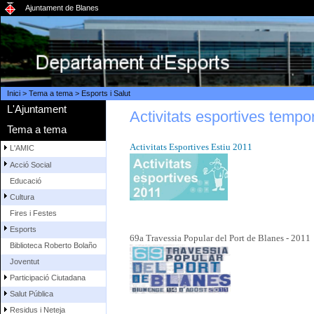
Ajuntament de Blanes
Inici
>
Tema a tema
>
Esports i Salut
L'Ajuntament
Activitats esportives tempo
Tema a tema
Activitats Esportives Estiu 2011
L'AMIC
Acció Social
Educació
Cultura
Fires i Festes
Esports
69a Travessia Popular del Port de Blanes - 2011
Biblioteca Roberto Bolaño
Joventut
Participació Ciutadana
Salut Pública
Residus i Neteja