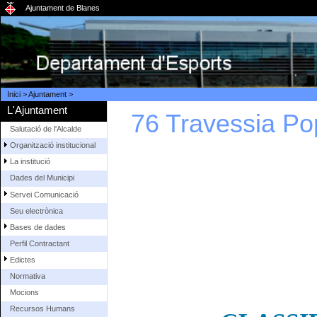
Ajuntament de Blanes
Inici
>
Ajuntament
>
L'Ajuntament
76 Travessia Pop
Salutació de l'Alcalde
Organització institucional
La institució
Dades del Municipi
Servei Comunicació
Seu electrònica
Bases de dades
Perfil Contractant
Edictes
Normativa
Mocions
Recursos Humans