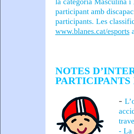
la categoria Masculina i
participant amb discapaci
participants. Les classif
www.blanes.cat/esports
a
NOTES D’INTE
PARTICIPANTS
-
L’
acci
trave
- La 