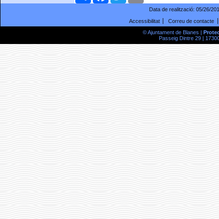
Data de realització:
05/26/20
Accessibilitat
Correu de contacte
© Ajuntament de Blanes |
Prote
Passeig Dintre 29 | 17300