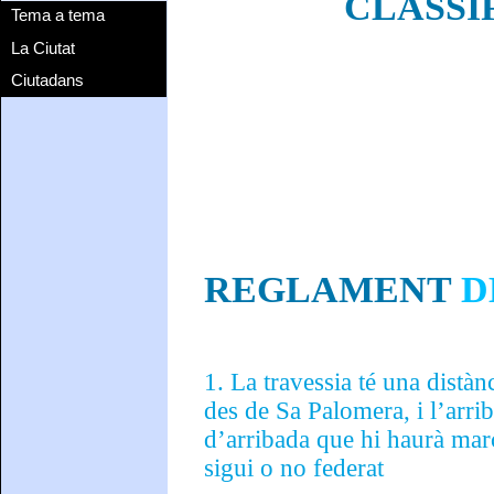
CLASSI
Tema a tema
La Ciutat
Ciutadans
REGLAMENT
D
1. La travessia té una distà
des de Sa Palomera, i l’arriba
d’arribada que hi haurà marc
sigui o no federat