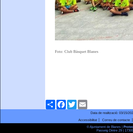
Foto: Club Bàsquet Blanes
Comparteix
Facebook
Twitter
Email
Data de realització:
03/15/20
Accessibilitat
Correu de contacte
© Ajuntament de Blanes |
Prote
Passeig Dintre 29 | 17300