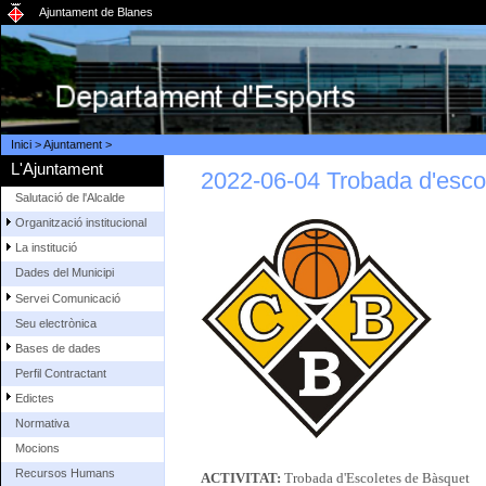
Ajuntament de Blanes
Inici
>
Ajuntament
>
L'Ajuntament
2022-06-04 Trobada d'esco
Salutació de l'Alcalde
Organització institucional
La institució
Dades del Municipi
Servei Comunicació
Seu electrònica
Bases de dades
Perfil Contractant
Edictes
Normativa
Mocions
Recursos Humans
ACTIVITAT:
Trobada d'Escoletes de Bàsquet