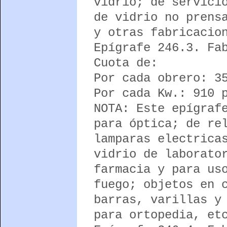
vidrio; de servici
de vidrio no prens
y otras fabricacio
Epígrafe 246.3. Fa
Cuota de:
Por cada obrero: 3
Por cada Kw.: 910 
NOTA: Este epígraf
para óptica; de re
lamparas electrica
vidrio de laborato
farmacia y para us
fuego; objetos en 
barras, varillas y
para ortopedia, et