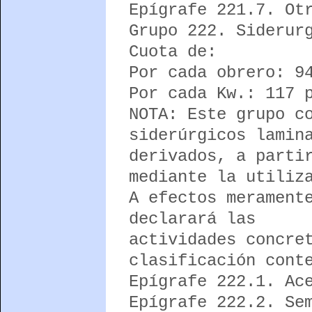
Epígrafe 221.7. Ot
Grupo 222. Siderur
Cuota de:
Por cada obrero: 9
Por cada Kw.: 117 
NOTA: Este grupo c
siderúrgicos lamin
derivados, a parti
mediante la utiliz
A efectos merament
declarará las
actividades concre
clasificación cont
Epígrafe 222.1. Ac
Epígrafe 222.2. Se