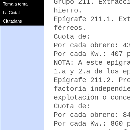
Grupo 211. Extracc
Tema a tema
hierro.
La Ciutat
Epígrafe 211.1. Ex
Ciutadans
férreos.
Cuota de:
Por cada obrero: 4
Por cada Kw.: 407 
NOTA: A este epígr
1.a y 2.a de los e
Epígrafe 211.2. Pr
factoría independi
explotación o conc
Cuota de:
Por cada obrero: 8
Por cada Kw.: 860 