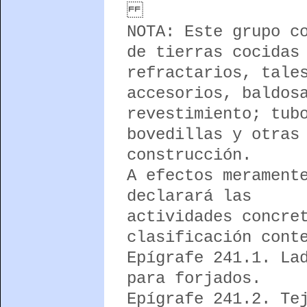
NOTA: Este grupo c
de tierras cocidas
refractarios, tale
accesorios, baldos
revestimiento; tub
bovedillas y otras
construcción.
A efectos merament
declarará las
actividades concre
clasificación cont
Epígrafe 241.1. La
para forjados.
Epígrafe 241.2. Te