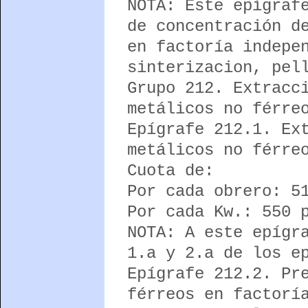
NOTA: Este epígraf
de concentración d
en factoría indepe
sinterizacion, pel
Grupo 212. Extracc
metálicos no férre
Epígrafe 212.1. Ex
metálicos no férre
Cuota de:
Por cada obrero: 5
Por cada Kw.: 550 
NOTA: A este epígr
1.a y 2.a de los e
Epígrafe 212.2. Pr
férreos en factorí