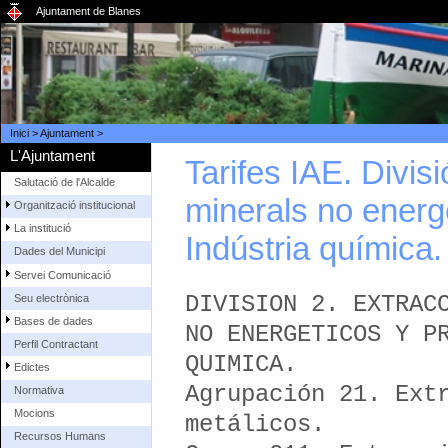
Ajuntament de Blanes
Inici
>
Ajuntament
>
L'Ajuntament
Tarifes IAE. Divis
Salutació de l'Alcalde
minerals no energè
Organització institucional
La institució
Indústria química.
Dades del Municipi
Servei Comunicació
DIVISION 2. EXTRAC
Seu electrònica
Bases de dades
NO ENERGETICOS Y P
Perfil Contractant
QUIMICA.
Edictes
Agrupación 21. Ext
Normativa
Mocions
metálicos.
Recursos Humans