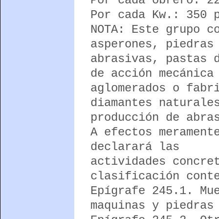
Por cada obrero: 2
Por cada Kw.: 350 
NOTA: Este grupo c
asperones, piedras
abrasivas, pastas 
de acción mecánica
aglomerados o fabr
diamantes naturale
producción de abra
A efectos merament
declarará las
actividades concre
clasificación cont
Epígrafe 245.1. Mu
maquinas y piedras