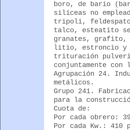
boro, de bario (ba
silíceas no emplea
tripoli, feldespat
talco, esteatito s
granates, grafito,
litio, estroncio y
trituración pulver
conjuntamente con 
Agrupación 24. Ind
metálicos.
Grupo 241. Fabrica
para la construcci
Cuota de:
Por cada obrero: 3
Por cada Kw.: 410 