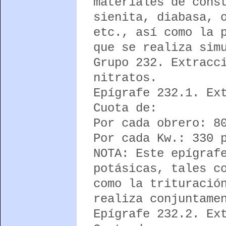
materiales de cons
sienita, diabasa, 
etc., así como la 
que se realiza sim
Grupo 232. Extracc
nitratos.
Epígrafe 232.1. Ex
Cuota de:
Por cada obrero: 8
Por cada Kw.: 330 
NOTA: Este epígraf
potásicas, tales c
como la trituració
realiza conjuntame
Epígrafe 232.2. Ex