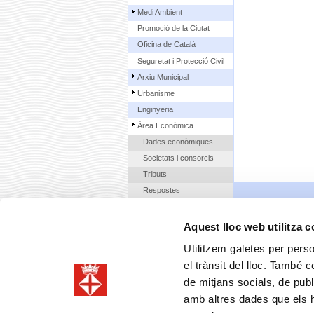
Medi Ambient
Promoció de la Ciutat
Oficina de Català
Seguretat i Protecció Civil
Arxiu Municipal
Urbanisme
Enginyeria
Àrea Econòmica
Dades econòmiques
Societats i consorcis
Tributs
Respostes
Altres Informacions
Contractació municipal
Aquest lloc web utilitza 
La Ciutat
Utilitzem galetes per person
Ciutadans
el trànsit del lloc. També 
de mitjans socials, de publ
amb altres dades que els hà