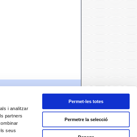
Permet-les totes
ls i analitzar
ls partners
Permetre la selecció
 combinar
ó
els seus