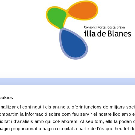
cookies
alitzar el contingut i els anuncis, oferir funcions de mitjans socia
compartim la informació sobre com feu servir el nostre lloc amb e
Data de realització:
09/27/2001
| Data de la darrera actualització:
05/16/2017
icitat i d'anàlisis amb qui col·laborem. Al seu torn, ells la poden
Accessibilitat
Correu de contacte
Protecció de dades
Bones pràctiques comunicaci
giu proporcionat o hagin recopilat a partir de l'ús que heu fet d
© Ajuntament de Blanes |
Protecció de dades
|
Avís Legal
|
Política de cookies