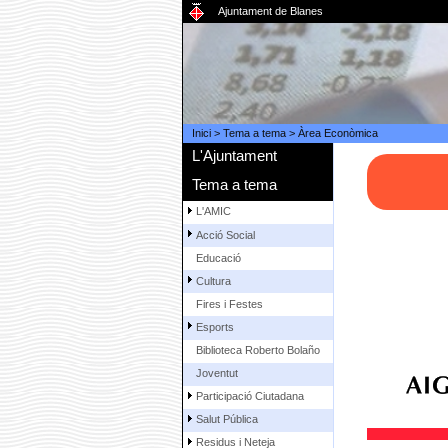
Ajuntament de Blanes
Inici
>
Tema a tema
>
Àrea Econòmica
L'Ajuntament
Tema a tema
L'AMIC
Acció Social
Educació
Cultura
Fires i Festes
Esports
Biblioteca Roberto Bolaño
Joventut
Participació Ciutadana
Salut Pública
Residus i Neteja