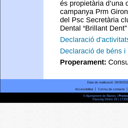
és propietària d’una 
campanya Prm Girona.
del Psc Secretària cl
Dental “Brillant Dent
Declaració d'activitat
Declaració de béns i 
Properament:
Consul
Data de realització:
09/30/20
Accessibilitat
Correu de contacte
© Ajuntament de Blanes |
Prote
Passeig Dintre 29 | 17300