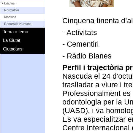
Edictes
Normativa
Mocions
Cinquena tinenta d’a
Recursos Humans
- Activitats
Tema a tema
La Ciutat
- Cementiri
Ciutadans
- Ràdio Blanes
Perfil i trajectòria p
Nascuda el 24 d'oct
traslladar a viure i t
Professionalment es 
odontologia per la U
(UASD), i va homologa
Es va especialitzar e
Centre Internacional 