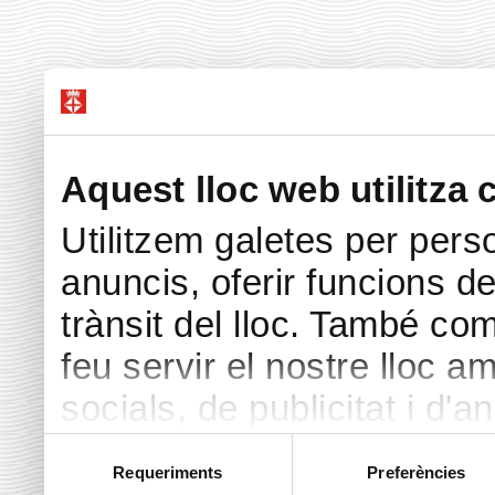
Aquest lloc web utilitza 
Utilitzem galetes per perso
anuncis, oferir funcions de 
trànsit del lloc. També co
feu servir el nostre lloc a
socials, de publicitat i d'a
seu torn, ells la poden c
Selecció
Requeriments
Preferències
de
hàgiu proporcionat o hagin 