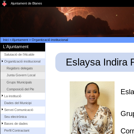
Ajuntament de Blanes
Inici
>
Ajuntament
>
Organització institucional
L'Ajuntament
Salutació de l'Alcalde
Eslaysa Indira
Organització institucional
Regidors delegats
Junta Govern Local
Grups Municipals
Composició del Ple
Esla
La institució
Dades del Municipi
Servei Comunicació
Gru
Seu electrònica
Bases de dades
Cor
Perfil Contractant