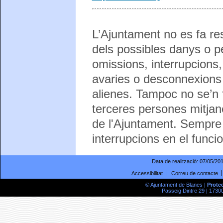
L’Ajuntament no es fa re
dels possibles danys o pe
omissions, interrupcions,
avaries o desconnexions 
alienes. Tampoc no se’n 
terceres persones mitjanç
de l'Ajuntament. Sempre 
interrupcions en el funci
Data de realització:
07/05/20
Accessibilitat
Correu de contacte
© Ajuntament de Blanes |
Prote
Passeig Dintre 29 | 17300