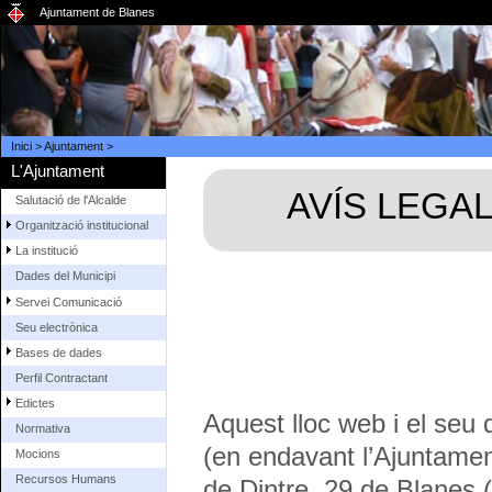
Ajuntament de Blanes
Inici
>
Ajuntament
>
L'Ajuntament
AVÍS LEGA
Salutació de l'Alcalde
Organització institucional
La institució
Dades del Municipi
Servei Comunicació
Seu electrònica
Bases de dades
Perfil Contractant
Edictes
Aquest lloc web i el seu
Normativa
(en endavant l’Ajuntamen
Mocions
Recursos Humans
de Dintre, 29 de Blanes 