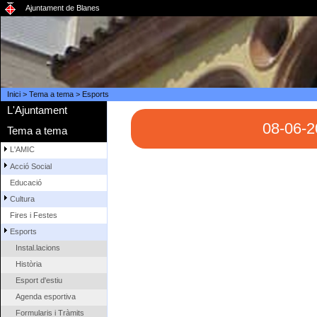
Ajuntament de Blanes
Inici
>
Tema a tema
>
Esports
L'Ajuntament
08-06-
Tema a tema
L'AMIC
Acció Social
Educació
Cultura
Fires i Festes
Esports
Instal.lacions
Història
Esport d'estiu
Agenda esportiva
Formularis i Tràmits