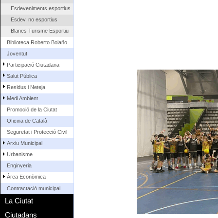
Esdeveniments esportius
Esdev. no esportius
Blanes Turisme Esportiu
Biblioteca Roberto Bolaño
Joventut
Participació Ciutadana
Salut Pública
Residus i Neteja
Medi Ambient
Promoció de la Ciutat
Oficina de Català
Seguretat i Protecció Civil
Arxiu Municipal
Urbanisme
Enginyeria
Àrea Econòmica
Contractació municipal
La Ciutat
Ciutadans