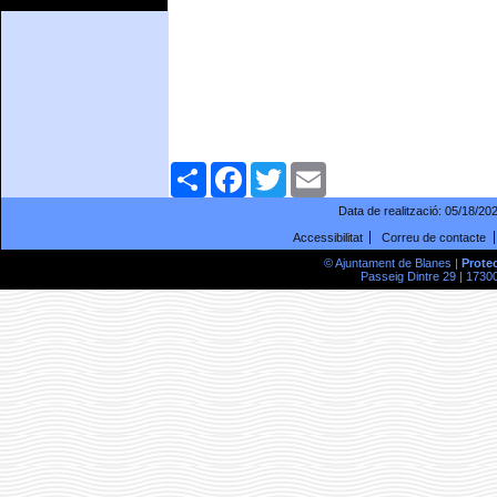
Comparteix
Facebook
Twitter
Email
Data de realització:
05/18/20
Accessibilitat
Correu de contacte
© Ajuntament de Blanes |
Prote
Passeig Dintre 29 | 17300