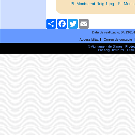
Pl. Montserrat Roig 1.jpg
Pl. Monts
Comparteix
Facebook
Twitter
Email
Data de realització:
04/13/20
Accessibilitat
Correu de contacte
© Ajuntament de Blanes |
Prote
Passeig Dintre 29 | 17300