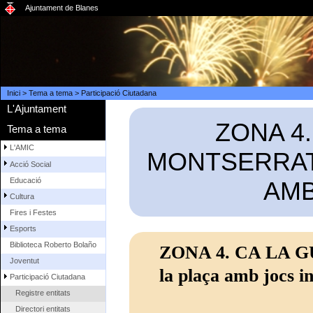
Ajuntament de Blanes
Inici
>
Tema a tema
>
Participació Ciutadana
L'Ajuntament
ZONA 4.
Tema a tema
L'AMIC
MONTSERRAT 
Acció Social
Educació
AMB
Cultura
Fires i Festes
Esports
Biblioteca Roberto Bolaño
ZONA 4. CA LA GUI
Joventut
la plaça amb jocs in
Participació Ciutadana
Registre entitats
Directori entitats