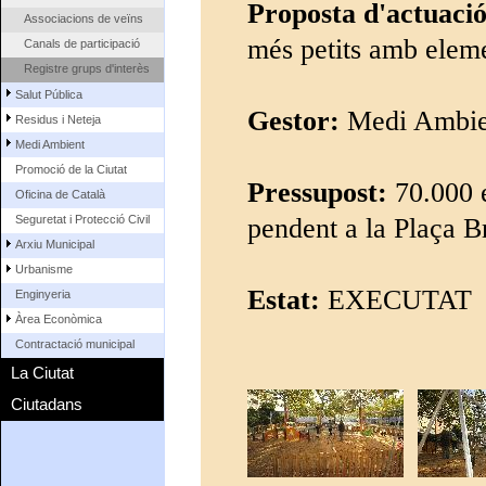
Proposta d'actuaci
Associacions de veïns
més petits amb eleme
Canals de participació
Registre grups d'interès
Salut Pública
Gestor:
Medi Ambie
Residus i Neteja
Medi Ambient
Promoció de la Ciutat
Pressupost:
70.000 e
Oficina de Català
Seguretat i Protecció Civil
pendent a la Plaça B
Arxiu Municipal
Urbanisme
Estat:
EXECUTAT
Enginyeria
Àrea Econòmica
Contractació municipal
La Ciutat
Ciutadans