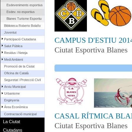
Esdeveniments esportius
Esdev. no esportius
Blanes Turisme Esportiu
Biblioteca Roberto Bolaño
Joventut
CAMPUS D'ESTIU 20
Participació Ciutadana
Salut Pública
Ciutat Esportiva Blanes
Residus i Neteja
Medi Ambient
Promoció de la Ciutat
Oficina de Català
Seguretat i Protecció Civil
Arxiu Municipal
Urbanisme
Enginyeria
Àrea Econòmica
CASAL RÍTMICA BLA
Contractació municipal
La Ciutat
Ciutat Esportiva Blanes
Ciutadans