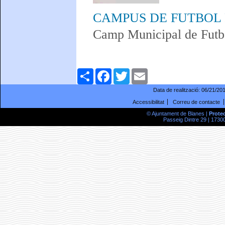
CAMPUS DE FUTBOL
Camp Municipal de Futb
Comparteix
Facebook
Twitter
Email
Data de realització:
06/21/20
Accessibilitat
Correu de contacte
© Ajuntament de Blanes |
Prote
Passeig Dintre 29 | 17300