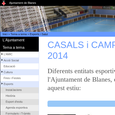
Ajuntament de Blanes
Inici
>
Tema a tema
>
Esports i Salut
L'Ajuntament
CASALS i CAM
Tema a tema
2014
L'AMIC
Acció Social
Educació
Diferents entitats esport
Cultura
l'Ajuntament de Blanes, o
Fires i Festes
Esports
aquest estiu:
Instal.lacions
Història
Esport d'estiu
Agenda esportiva
Formularis i Tràmits