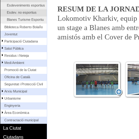
Esdeveniments esportius
RESUM DE LA JORNA
Esdev. no esportius
Lokomotiv Kharkiv, equip de
Blanes Turisme Esportiu
un stage a Blanes amb entr
Biblioteca Roberto Bolaño
Joventut
amistós amb el Cover de P
Participació Ciutadana
Salut Pública
Residus i Neteja
Medi Ambient
Promoció de la Ciutat
Oficina de Català
Seguretat i Protecció Civil
Arxiu Municipal
Urbanisme
Enginyeria
Àrea Econòmica
Contractació municipal
La Ciutat
Ciutadans