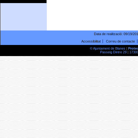
Data de realització:
09/19/20
Accessibilitat
Correu de contacte
© Ajuntament de Blanes |
Prote
Passeig Dintre 29 | 17300