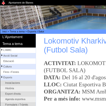
Ajuntament de Blanes
Inici
>
Tema a tema
>
Esports i Salut
L'Ajuntament
Lokomotiv Kharkiv
Tema a tema
(Futbol Sala)
L'AMIC
Acció Social
Educació
ACTIVITAT:
LOKOMOTI
Cultura
(FUTBOL SALA)
Fires i Festes
DATA:
Del 16 al 20 d'agos
Esports
LLOC:
Ciutat Esportiva B
Instal.lacions
Història
ORGANITZA:
MSM Ambit
Esport d'estiu
Per a més info:
www.msma
Agenda esportiva
Formularis i Tràmits