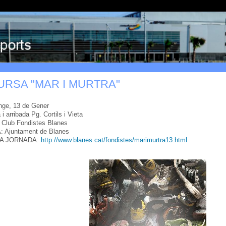
URSA "MAR I MURTRA"
ge, 13 de Gener
i arribada Pg. Cortils i Vieta
lub Fondistes Blanes
 Ajuntament de Blanes
A JORNADA:
http://www.blanes.cat/fondistes/marimurtra13.html