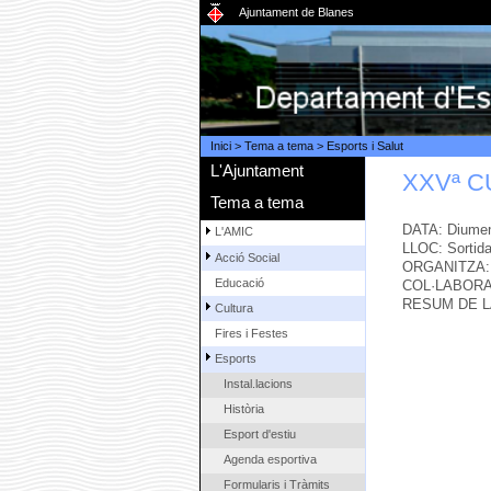
Ajuntament de Blanes
Inici
>
Tema a tema
>
Esports i Salut
L'Ajuntament
XXVª C
Tema a tema
DATA: Diumen
L'AMIC
LLOC: Sortida 
Acció Social
ORGANITZA: C
Educació
COL·LABORA:
RESUM DE L
Cultura
Fires i Festes
Esports
Instal.lacions
Història
Esport d'estiu
Agenda esportiva
Formularis i Tràmits