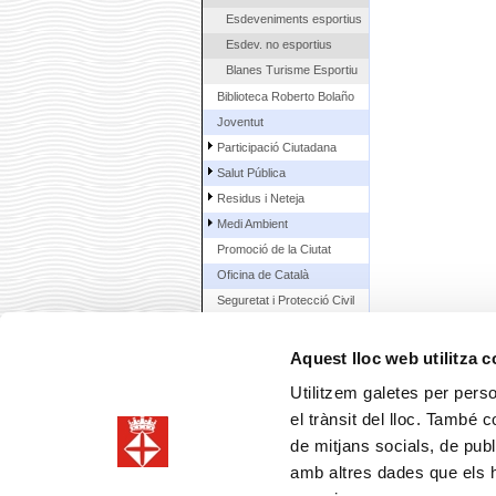
Esdeveniments esportius
Esdev. no esportius
Blanes Turisme Esportiu
Biblioteca Roberto Bolaño
Joventut
Participació Ciutadana
Salut Pública
Residus i Neteja
Medi Ambient
Promoció de la Ciutat
Oficina de Català
Seguretat i Protecció Civil
Arxiu Municipal
Urbanisme
Aquest lloc web utilitza 
Enginyeria
Utilitzem galetes per person
Àrea Econòmica
Comparte
F
el trànsit del lloc. També 
Contractació municipal
de mitjans socials, de publ
La Ciutat
amb altres dades que els hà
Ciutadans