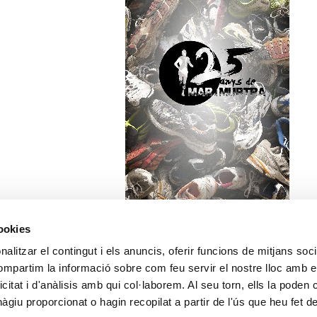
cookies
alitzar el contingut i els anuncis, oferir funcions de mitjans socia
ix
acebook
Twitter
Email
compartim la informació sobre com feu servir el nostre lloc amb e
icitat i d'anàlisis amb qui col·laborem. Al seu torn, ells la poden
giu proporcionat o hagin recopilat a partir de l'ús que heu fet d