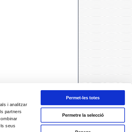
Permet-les totes
ls i analitzar
ls partners
Permetre la selecció
 combinar
els seus