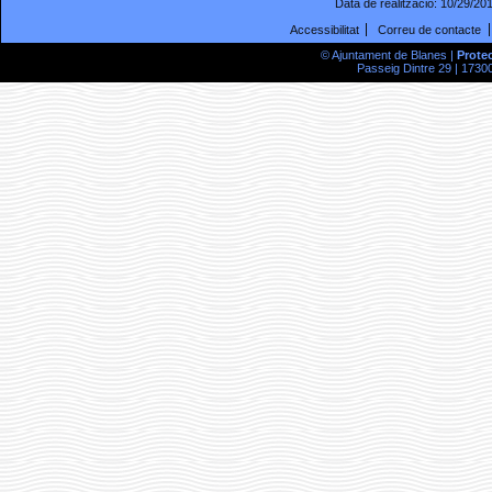
Data de realització:
10/29/20
Accessibilitat
Correu de contacte
© Ajuntament de Blanes |
Prote
Passeig Dintre 29 | 17300