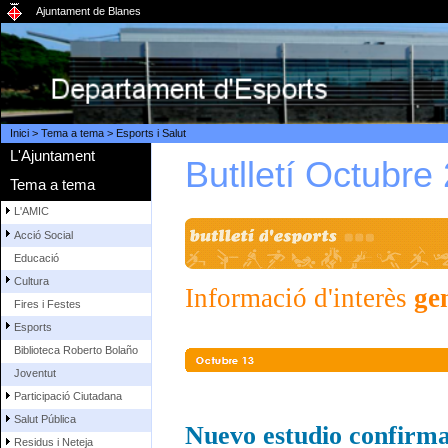
Ajuntament de Blanes
Inici
>
Tema a tema
>
Esports i Salut
L'Ajuntament
Butlletí Octubre
Tema a tema
L'AMIC
Acció Social
Educació
Cultura
Informació d'interès
ge
Fires i Festes
Esports
Biblioteca Roberto Bolaño
Joventut
Participació Ciutadana
Salut Pública
Nuevo estudio confirma b
Residus i Neteja