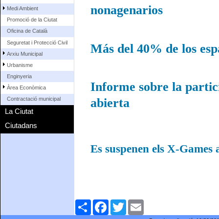
nonagenarios
Medi Ambient
Promoció de la Ciutat
Oficina de Català
Seguretat i Protecció Civil
Más del 40% de los espa
Arxiu Municipal
Urbanisme
Enginyeria
Informe sobre la partic
Àrea Econòmica
Contractació municipal
abierta
La Ciutat
Ciutadans
Es suspenen els X-Games a
Comparteix
Facebook
Twitter
Email