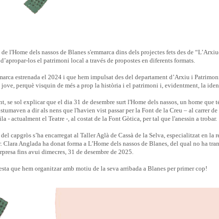
de l'Home dels nassos de Blanes s'emmarca dins dels projectes fets des de “L’Arxiuet
d’apropar-los el patrimoni local a través de propostes en diferents formats.
arca estrenada el 2024 i que hem impulsat des del departament d’Arxiu i Patrimoni e
jove, perquè visquin de més a prop la història i el patrimoni i, evidentment, la iden
, se sol explicar que el dia 31 de desembre surt l'Home dels nassos, un home que té 
ostumaven a dir als nens que l'havien vist passar per la Font de la Creu – al carrer de
a - actualment el Teatre -, al costat de la Font Gòtica, per tal que l'anessin a trobar.
del capgròs s’ha encarregat al Taller Aglà de Cassà de la Selva, especialitzat en la re
. Clara Anglada ha donat forma a L’Home dels nassos de Blanes, del qual no ha trans
orpresa fins avui dimecres, 31 de desembre de 2025.
esta que hem organitzar amb motiu de la seva arribada a Blanes per primer cop!