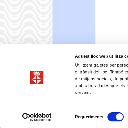
Aquest lloc web utilitza 
Utilitzem galetes per person
el trànsit del lloc. També 
de mitjans socials, de publ
amb altres dades que els hà
serveis.
Comparteix
Faceboo
T
Selecció
Requeriments
de
consentiment