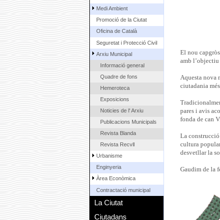
Medi Ambient
Promoció de la Ciutat
Oficina de Català
Seguretat i Protecció Civil
El nou capgròs 
Arxiu Municipal
amb l’objectiu 
Informació general
Quadre de fons
Aquesta nova m
ciutadania més 
Hemeroteca
Exposicions
Tradicionalment
Noticies de l' Arxiu
pares i avis ac
fonda de can Vil
Publicacions Municipals
Revista Blanda
La construcció 
cultura popular
Revista Recvll
desvetllar la s
Urbanisme
Enginyeria
Gaudim de la f
Àrea Econòmica
Contractació municipal
La Ciutat
Ciutadans