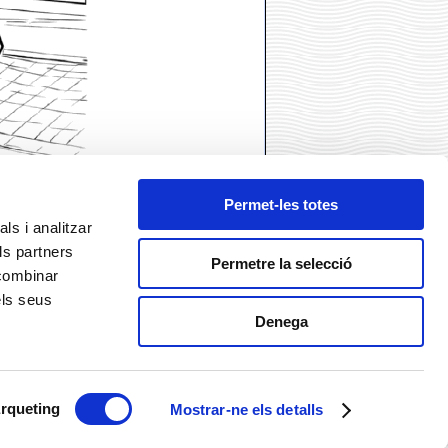
Permet-les totes
ls i analitzar
ls partners
Permetre la selecció
 combinar
els seus
Denega
ó
rqueting
Mostrar-ne els detalls