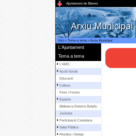
Ajuntament de Blanes
Inici
>
Tema a tema
>
Arxiu Municipal
L'Ajuntament
Tema a tema
L'AMIC
Acció Social
Educació
Cultura
Fires i Festes
Esports
Biblioteca Roberto Bolaño
Joventut
Participació Ciutadana
Salut Pública
Residus i Neteja