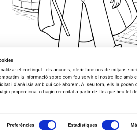
cookies
alitzar el contingut i els anuncis, oferir funcions de mitjans socia
compartim la informació sobre com feu servir el nostre lloc amb e
L'HOME DELS NASSOS DE BLANES
icitat i d'anàlisis amb qui col·laborem. Al seu torn, ells la poden
giu proporcionat o hagin recopilat a partir de l'ús que heu fet d
k
witter
Email
Data de realització:
03/10/2026
| Data de la darrera actualització:
03/10/2026
Accessibilitat
Correu de contacte
Protecció de dades
Bones pràctiques comunicaci
Preferències
Estadístiques
Mà
© Ajuntament de Blanes |
Protecció de dades
|
Avís Legal
|
Política de cookies
Passeig Dintre 29 | 17300 | Blanes Telèfon: 972 379 300 |
Informació