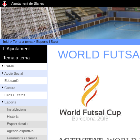
Ajuntament de Blanes
Inici
>
Tema a tema
>
Esports i Salut
L'Ajuntament
WORLD FUTSAL
Tema a tema
L'AMIC
Acció Social
Educació
Cultura
Fires i Festes
Esports
Instal.lacions
Història
Esport d'estiu
Agenda esportiva
Formularis i Tràmits