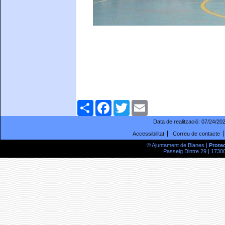
Comparteix
Facebook
Twitter
Email
Data de realització:
07/24/20
Accessibilitat
Correu de contacte
© Ajuntament de Blanes |
Prote
Passeig Dintre 29 | 17300