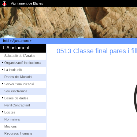
Ajuntament de Blanes
Inici
>
Ajuntament
>
L'Ajuntament
0513 Classe final pares i f
Salutació de l'Alcalde
Organització institucional
La institució
Dades del Municipi
Servei Comunicació
Seu electrònica
Bases de dades
Perfil Contractant
Edictes
Normativa
Mocions
Recursos Humans