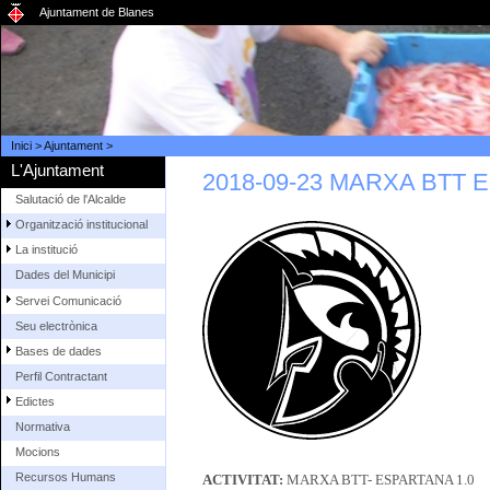
Ajuntament de Blanes
Inici
>
Ajuntament
>
L'Ajuntament
2018-09-23 MARXA BTT 
Salutació de l'Alcalde
Organització institucional
La institució
Dades del Municipi
Servei Comunicació
Seu electrònica
Bases de dades
Perfil Contractant
Edictes
Normativa
Mocions
Recursos Humans
ACTIVITAT:
MARXA BTT- ESPARTANA 1.0