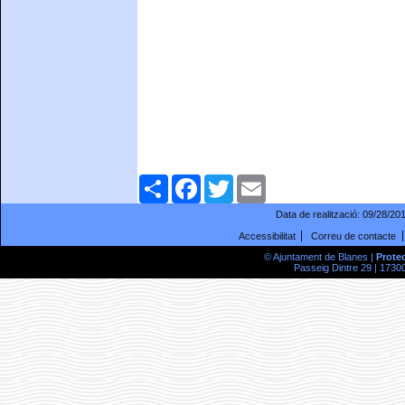
Comparteix
Facebook
Twitter
Email
Data de realització:
09/28/20
Accessibilitat
Correu de contacte
© Ajuntament de Blanes |
Prote
Passeig Dintre 29 | 17300