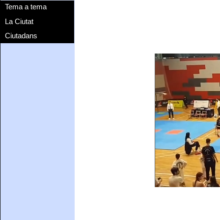
Tema a tema
La Ciutat
Ciutadans