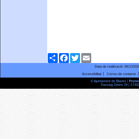
Comparteix
Facebook
Twitter
Email
Data de realització:
06/13/20
Accessibilitat
Correu de contacte
© Ajuntament de Blanes |
Prote
Passeig Dintre 29 | 17300