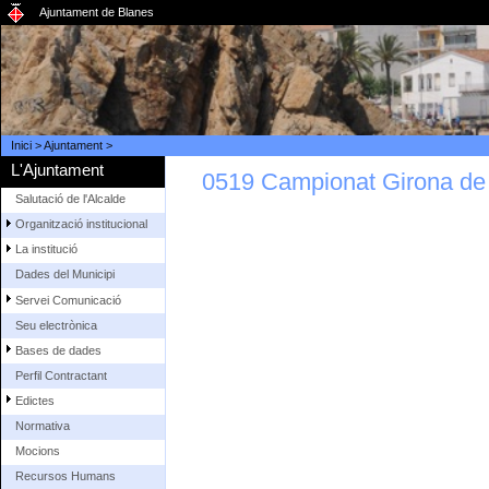
Ajuntament de Blanes
Inici
>
Ajuntament
>
L'Ajuntament
0519 Campionat Girona d
Salutació de l'Alcalde
Organització institucional
La institució
Dades del Municipi
Servei Comunicació
Seu electrònica
Bases de dades
Perfil Contractant
Edictes
Normativa
Mocions
Recursos Humans